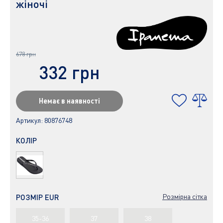
жіночі
678 грн
332 грн
Немає в наявності
Артикул:
80876748
КОЛІР
Розмірна сітка
РОЗМІР EUR
35-36
37
38