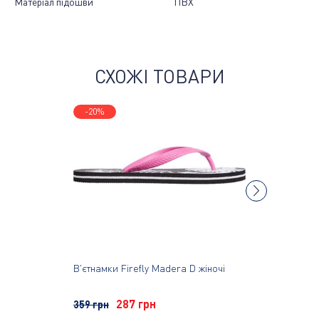
Матеріал підошви
ПВХ
СХОЖІ ТОВАРИ
-20%
-50%
В'єтнамки Firefly Madera D жіночі
В'єтнамки
287 грн
359 грн
759 грн