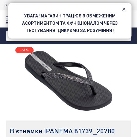
ДОСТАВКА ПО УКРАЇНІ
НОВОЮ ПОШТОЮ
УВАГА! МАГАЗИН ПРАЦЮЄ З ОБМЕЖЕНИМ
АСОРТИМЕНТОМ ТА ФУНКЦІОНАЛОМ ЧЕРЕЗ
ТЕСТУВАННЯ. ДЯКУЄМО ЗА РОЗУМІННЯ!
-51%
В'єтнамки IPANEMA 81739_20780