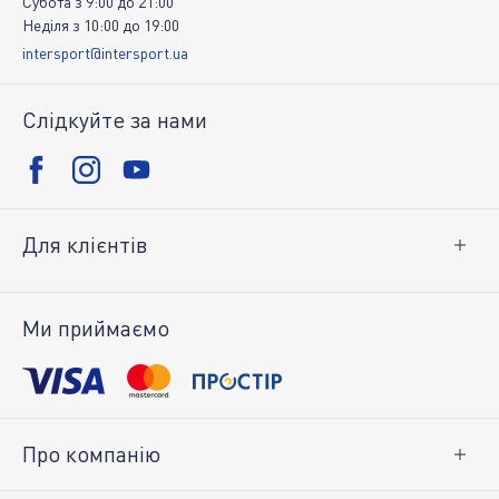
Субота
з
9:00
до
21:00
Неділя
з
10:00
до
19:00
intersport@intersport.ua
Слідкуйте за нами
Для клієнтів
Доставка і оплата
Повернення товару
Ми приймаємо
Особистий кабінет
Про компанію