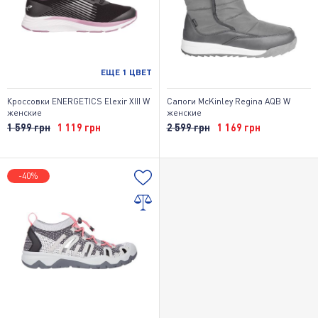
ЕЩЕ
1
ЦВЕТ
Кроссовки ENERGETICS Elexir XIII W
Сапоги McKinley Regina AQB W
женские
женские
1 599 грн
1 119 грн
2 599 грн
1 169 грн
-40%