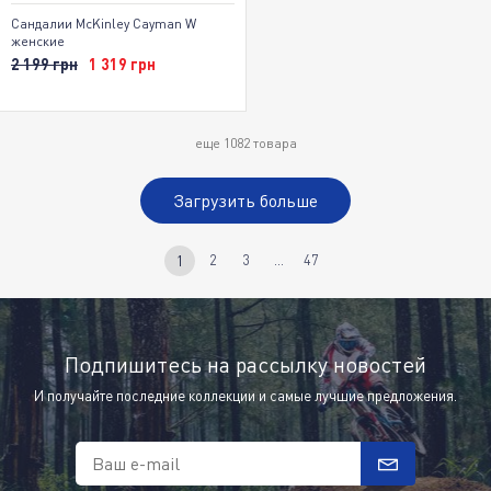
Сандалии McKinley Cayman W
женские
2 199 грн
1 319 грн
еще
1082
товара
Загрузить больше
2
3
...
47
1
Подпишитесь на рассылку новостей
И получайте последние коллекции и самые лучшие предложения.
Ваш e-mail