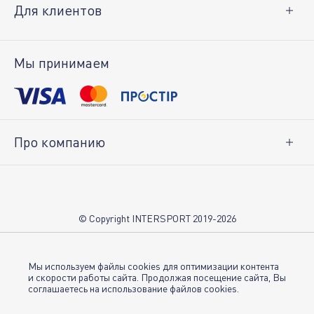
Для клиентов
Доставка и оплата
Возврат товара
Мы принимаем
Личный кабинет
Про компанию
О нас
Вакансии
Контакты
© Copyright INTERSPORT 2019-2026
Магазины INTERSPORT
НОВОСТИ
Условия использования
Мы используем файлы cookies для оптимизации контента
и скорости работы сайта. Продолжая посещение сайта, Вы
соглашаетесь на использование файлов cookies.
Политика конфиденциальности