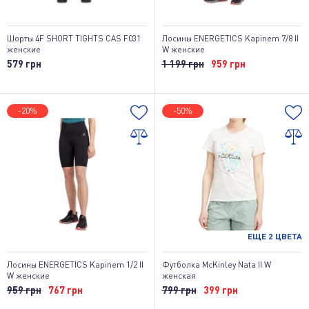
Шорты 4F SHORT TIGHTS CAS F031
Лосины ENERGETICS Kapinem 7/8 II
женские
W женские
579 грн
1 199 грн
959 грн
-20%
-50%
ЕЩЕ
2
ЦВЕТА
Лосины ENERGETICS Kapinem 1/2 II
Футболка McKinley Nata II W
W женские
женская
959 грн
767 грн
799 грн
399 грн