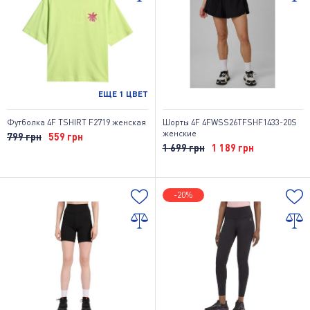
ЕЩЕ
1
ЦВЕТ
Футболка 4F TSHIRT F2719 женская
Шорты 4F 4FWSS26TFSHF1433-20S
женские
799 грн
559 грн
1 699 грн
1 189 грн
-20%