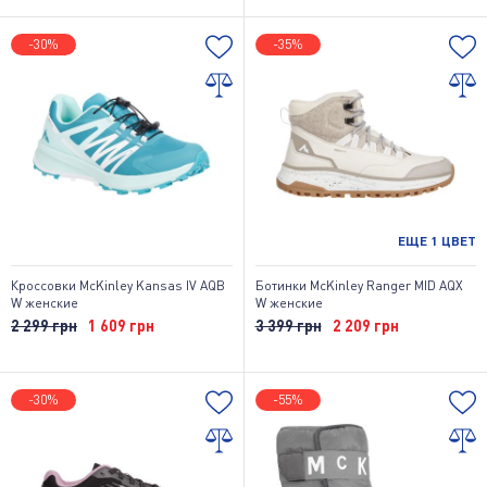
-30%
-35%
ЕЩЕ
1
ЦВЕТ
Кроссовки McKinley Kansas IV AQB
Ботинки McKinley Ranger MID AQX
W женские
W женские
2 299 грн
1 609 грн
3 399 грн
2 209 грн
-30%
-55%