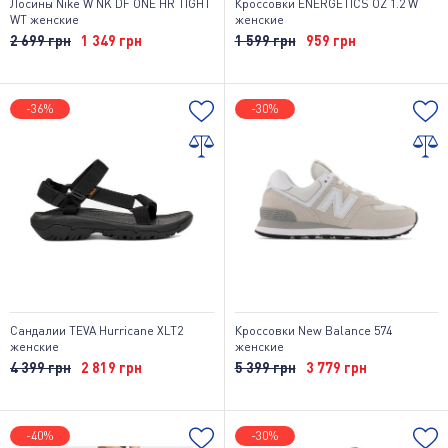
Лосины Nike W NK DF ONE HR TIGHT
Кроссовки ENERGETICS OZ 1.2 W
WT женские
женские
2 699 грн
1 349 грн
1 599 грн
959 грн
-36%
-30%
Сандалии TEVA Hurricane XLT2
Кроссовки New Balance 574
женские
женские
4 399 грн
2 819 грн
5 399 грн
3 779 грн
-40%
-30%