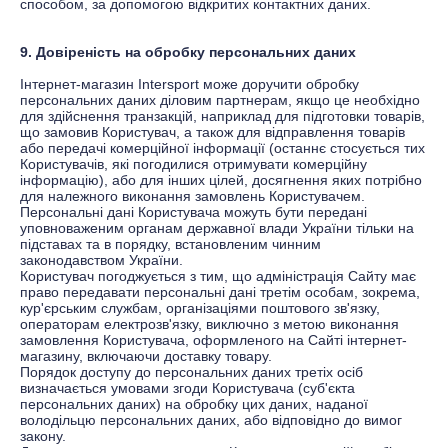
способом, за допомогою відкритих контактних даних.
9. Довіреність на обробку персональних даних
Інтернет-магазин
Іntersport
може доручити обробку
персональних даних діловим партнерам, якщо це необхідно
для здійснення транзакцій, наприклад для підготовки товарів,
що замовив Користувач, а також для відправлення товарів
або передачі комерційної інформації (останнє стосується тих
Користувачів, які погодилися отримувати комерційну
інформацію), або для інших цілей, досягнення яких потрібно
для належного виконання замовлень Користувачем.
Персональні дані Користувача можуть бути передані
уповноваженим органам державної влади України тільки на
підставах та в порядку, встановленим чинним
законодавством України.
Користувач погоджується з тим, що адміністрація Сайту має
право передавати персональні дані третім особам, зокрема,
кур'єрським службам, організаціями поштового зв'язку,
операторам електрозв'язку, виключно з метою виконання
замовлення Користувача, оформленого на Сайті інтернет-
магазину, включаючи доставку товару.
Порядок доступу до персональних даних третіх осіб
визначається умовами згоди Користувача (суб'єкта
персональних даних) на обробку цих даних, наданої
володільцю персональних даних, або відповідно до вимог
закону.