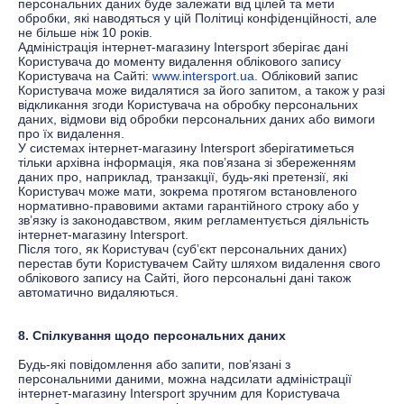
персональних даних буде залежати від цілей та мети
обробки, які наводяться у цій Політиці конфіденційності, але
не більше ніж 10 років.
Адміністрація інтернет-магазину
Іntersport
зберігає дані
Користувача до моменту видалення облікового запису
Користувача на Сайті:
www.intersport.ua
. Обліковий запис
Користувача може видалятися за його запитом, а також у разі
відкликання згоди Користувача на обробку персональних
даних, відмови від обробки персональних даних або вимоги
про їх видалення.
У системах інтернет-магазину
Іntersport
зберігатиметься
тільки архівна інформація, яка пов’язана зі збереженням
даних про, наприклад, транзакції, будь-які претензії, які
Користувач може мати, зокрема протягом встановленого
нормативно-правовими актами гарантійного строку або у
зв’язку із законодавством, яким регламентується діяльність
інтернет-магазину
Іntersport
.
Після того, як Користувач (суб’єкт персональних даних)
перестав бути Користувачем Сайту шляхом видалення свого
облікового запису на Сайті, його персональні дані також
автоматично видаляються.
8. Спілкування щодо персональних даних
Будь-які повідомлення або запити, пов’язані з
персональними даними, можна надсилати адміністрації
інтернет-магазину
Іntersport
зручним для Користувача