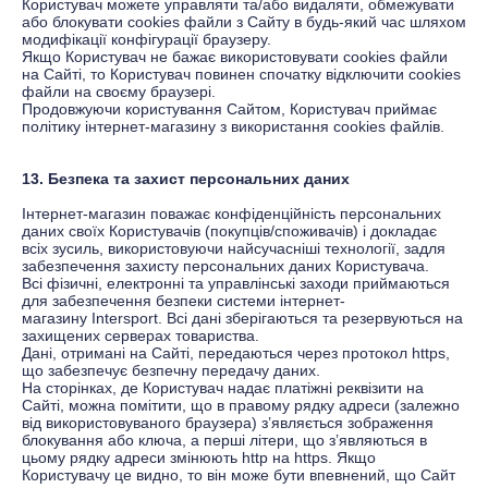
Користувач можете управляти та/або видаляти, обмежувати
або блокувати cookies файли з Сайту в будь-який час шляхом
модифікації конфігурації браузеру.
Якщо Користувач не бажає використовувати cookies файли
на Сайті, то Користувач повинен спочатку відключити cookies
файли на своєму браузері.
Продовжуючи користування Сайтом, Користувач приймає
політику інтернет-магазину з використання cookies файлів.
13. Безпека та захист персональних даних
Інтернет-магазин поважає конфіденційність персональних
даних своїх Користувачів (покупців/споживачів) і докладає
всіх зусиль, використовуючи найсучасніші технології, задля
забезпечення захисту персональних даних Користувача.
Всі фізичні, електронні та управлінські заходи приймаються
для забезпечення безпеки системи інтернет-
магазину
Intersport
. Всі дані зберігаються та резервуються на
захищених серверах товариства.
Дані, отримані на Сайті, передаються через протокол https,
що забезпечує безпечну передачу даних.
На сторінках, де Користувач надає платіжні реквізити на
Сайті, можна помітити, що в правому рядку адреси (залежно
від використовуваного браузера) з’являється зображення
блокування або ключа, а перші літери, що з’являються в
цьому рядку адреси змінюють http на https. Якщо
Користувачу це видно, то він може бути впевнений, що Сайт