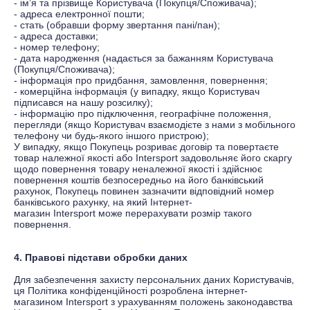
- ім’я та прізвище Користувача (Покупця/Споживача);
- адреса електронної пошти;
- стать (обравши форму звертання пані/пан);
- адреса доставки;
- номер телефону;
- дата народження (надається за бажанням Користувача
(Покупця/Споживача);
- інформація про придбання, замовлення, повернення;
- комерційна інформація (у випадку, якщо Користувач
підписався на нашу розсилку);
- інформацію про підключення, географічне положення,
перегляди (якщо Користувач взаємодієте з нами з мобільного
телефону чи будь-якого іншого пристрою);
У випадку, якщо Покупець розриває договір та повертаєте
товар належної якості або
Іntersport
задовольняє його скаргу
щодо повернення товару неналежної якості і здійснює
повернення коштів безпосередньо на його банківський
рахунок, Покупець повинен зазначити відповідний номер
банківського рахунку, на який Інтернет-
магазин
Іntersport
може перерахувати розмір такого
повернення.
4. Правові підстави обробки даних
Для забезпечення захисту персональних даних Користувачів,
ця Політика конфіденційності розроблена
інтернет-
магазином
Іntersport
з урахуванням положень законодавства