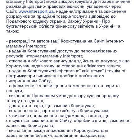
магазину
Іntersport
може використовувати для забезпечення
реалізації цивільно-правових відносин, укладених через
Сайт:
www.intersport.ua
, надання/отримання та здійснення
розрахунків за придбані товари/послуги відповідно до
Податкового кодексу України, Закону України «Про
бухгалтерський облік та фінансову звітність в Україні», а
також:
-
реєстрації та авторизації Користувача на Сайті інтернет-
магазину
Іntersport
;
-
надання Користувачеві доступу до персоналізованих
ресурсів інтернет-магазину
Іntersport;
-
створення облікового запису для здійснення покупок, якщо
Користувач надав згоду на створення облікового запису;
-
надання Користувачеві ефективної клієнтської і технічної
підтримки при виникненні проблем пов'язаних з
використанням Сайту;
-
оформлення та розміщення замовлення на товари та
послуги;
-
виконання Продавцем умов договору купівлі-продажу
товару на відстані;
-
доставки товарів, що замовив Користувач;
-
встановлення зворотного зв’язку з Користувачем,
включаючи направлення повідомлень, запитів, що
стосуються використання Сайту, обробки запитів, замовлень,
заявок від Користувача;
-
визначення місця знаходження Користувача для
забезпечення безпеки, запобігання шахрайства;