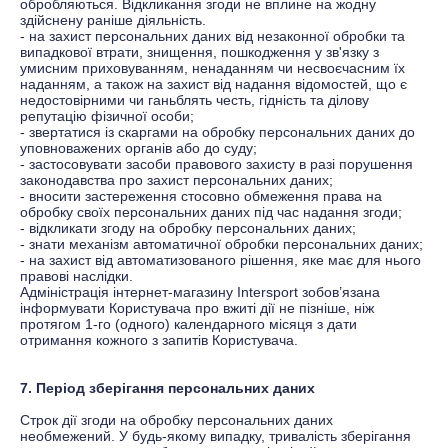
обробляються. Відкликання згоди не вплине на жодну
здійснену раніше діяльність.
- на захист персональних даних від незаконної обробки та
випадкової втрати, знищення, пошкодження у зв'язку з
умисним приховуванням, ненаданням чи несвоєчасним їх
наданням, а також на захист від надання відомостей, що є
недостовірними чи ганьблять честь, гідність та ділову
репутацію фізичної особи;
- звертатися із скаргами на обробку персональних даних до
уповноважених органів або до суду;
- застосовувати засоби правового захисту в разі порушення
законодавства про захист персональних даних;
- вносити застереження стосовно обмеження права на
обробку своїх персональних даних під час надання згоди;
- відкликати згоду на обробку персональних даних;
- знати механізм автоматичної обробки персональних даних;
- на захист від автоматизованого рішення, яке має для нього
правові наслідки.
Адміністрація інтернет-магазину
Іntersport
зобов’язана
інформувати Користувача про вжиті дії не пізніше, ніж
протягом 1-го (одного) календарного місяця з дати
отримання кожного з запитів Користувача.
7. Період зберігання персональних даних
Строк дії згоди на обробку персональних даних
необмежений. У будь-якому випадку, тривалість зберігання