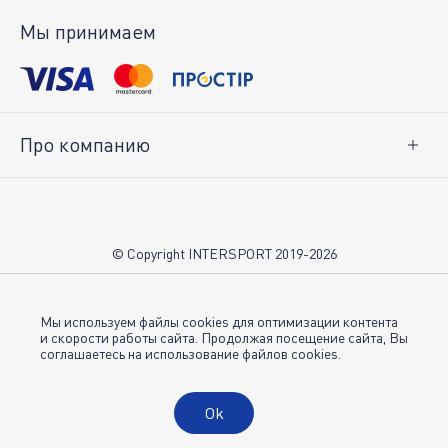
Возврат товара
Мы принимаем
Личный кабинет
Про компанию
О нас
Вакансии
Контакты
© Copyright INTERSPORT 2019-2026
Магазины INTERSPORT
НОВОСТИ
Условия использования
Мы используем файлы cookies для оптимизации контента
и скорости работы сайта. Продолжая посещение сайта, Вы
соглашаетесь на использование файлов cookies.
Политика конфиденциальности
Публичная оферта
Ok