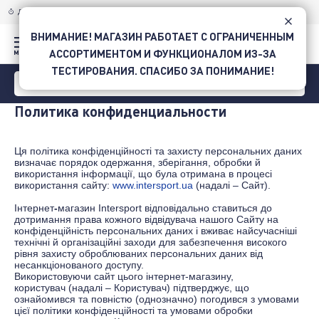
ДОСТАВКА ПО УКРАИНЕ
НОВОЙ ПОЧТОЙ
ВНИМАНИЕ! МАГАЗИН РАБОТАЕТ С ОГРАНИЧЕННЫМ
АССОРТИМЕНТОМ И ФУНКЦИОНАЛОМ ИЗ-ЗА
ТЕСТИРОВАНИЯ. СПАСИБО ЗА ПОНИМАНИЕ!
Политика конфиденциальности
Ця політика конфіденційності та захисту персональних даних
визначає порядок одержання, зберігання, обробки й
використання інформації, що була отримана в процесі
використання сайту:
www.intersport.ua
(надалі – Сайт).
Інтернет
-
магазин
Іntersport
відповідально ставиться до
дотримання права кожного відвідувача нашого Сайту на
конфіденційність персональних даних і вживає найсучасніші
технічні й організаційні заходи для забезпечення високого
рівня захисту оброблюваних персональних даних від
несанкціонованого доступу.
Використовуючи сайт цього інтернет-магазину,
користувач
(надалі – Користувач)
підтверджує, що
ознайомився та повністю (однозначно) погодився з умовами
цієї політики конфіденційності та
умовами обробки