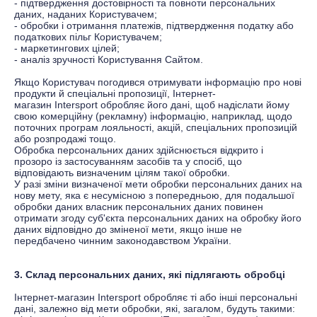
-
підтвердження достовірності та повноти персональних
даних, наданих Користувачем;
-
обробки і отримання платежів, підтвердження податку або
податкових пільг Користувачем;
-
маркетингових цілей;
-
аналіз зручності Користування Сайтом.
Якщо Користувач погодився отримувати інформацію про нові
продукти й спеціальні пропозиції, Інтернет-
магазин
Іntersport
обробляє його дані, щоб надіслати йому
свою комерційну (рекламну) інформацію, наприклад, щодо
поточних програм лояльності, акцій, спеціальних пропозицій
або розпродажі тощо.
Обробка персональних даних здійснюється відкрито і
прозоро із застосуванням засобів та у спосіб, що
відповідають визначеним цілям такої обробки.
У разі зміни визначеної мети обробки персональних даних на
нову мету, яка є несумісною з попередньою, для подальшої
обробки даних власник персональних даних повинен
отримати згоду суб'єкта персональних даних на обробку його
даних відповідно до зміненої мети, якщо інше не
передбачено чинним законодавством України.
3. Склад персональних даних, які підлягають обробці
Інтернет-магазин
Іntersport
обробляє ті або інші персональні
дані, залежно від мети обробки, які, загалом, будуть такими: