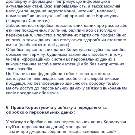
достовірну інформацію і підтримує цю інформацію в
актуальному стані. Всю відповідальність, а також можливі
наслідки за надання недостовірної, неточної, неповної,
помилкової чи неактуальної інформації несе Користувач
(Покупець/ Споживач).
Забороняється обробка персональних даних про расове або
етнічне походження, політичні, релігійні або світоглядні
переконання, членство в політичних партіях та професійних
спілках, а також даних, що стосуються здоров’я чи статевого
життя (особливі категорії даних).
Обробка персональних даних Користувача здійснюється без
обмеження терміну, будь-яким законним способом, в тому
числі в інформаційних системах персональних даних з
використанням засобів автоматизації або без використання
таких засобів.
Ця Політика конфіденційності обов’язкова також для
застосування відповідальною особою та співробітниками
продавця, які безпосередньо здійснюють обробку та/або
мають доступ до персональних даних у зв’язку з виконанням
своїх посадових обов’язків.
6. Права Користувача у зв’язку з передачею та
обробкою персональних даних:
У зв’язку з обробкою ваших персональних даних Користувач
(суб'єкт персональних даних) має
право:
- знати про джерела збирання, місцезнаходження своїх