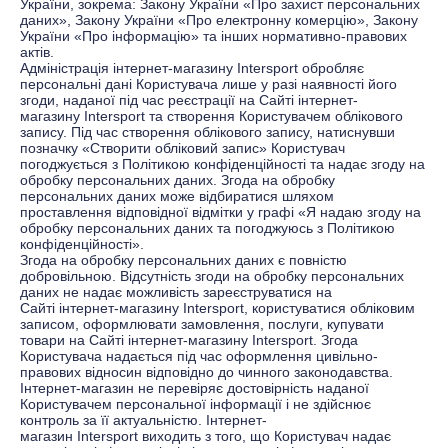
України, зокрема: Закону України «Про захист персональних
даних», Закону України «Про електронну комерцію», Закону
України «Про інформацію» та інших нормативно-правових
актів.
Адміністрація інтернет-магазину
Іntersport
обробляє
персональні дані Користувача лише у разі наявності його
згоди, наданої під час реєстрації на Сайті інтернет-
магазину
Іntersport
та створення Користувачем облікового
запису. Під час створення облікового запису, натиснувши
позначку «Створити обліковий запис» Користувач
погоджується з Політикою конфіденційності та надає згоду на
обробку персональних даних. Згода на обробку
персональних даних може відбиратися шляхом
проставлення відповідної відмітки у графі «Я надаю згоду на
обробку персональних даних та погоджуюсь з Політикою
конфіденційності».
Згода на обробку персональних даних є повністю
добровільною. Відсутність згоди на обробку персональних
даних не надає можливість зареєструватися на
Сайті
інтернет-магазину
Іntersport
, користуватися обліковим
записом, оформлювати замовлення, послуги, купувати
товари на Сайті інтернет-магазину
Іntersport
. Згода
Користувача надається під час оформлення цивільно-
правових відносин відповідно до чинного законодавства.
Інтернет-магазин не перевіряє достовірність наданої
Користувачем персональної інформації і не здійснює
контроль за її актуальністю. Інтернет-
магазин
Іntersport
виходить з того, що Користувач надає