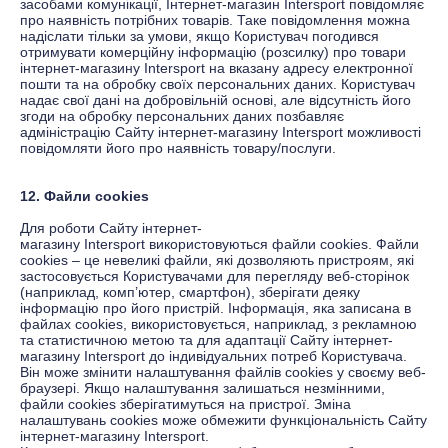
засобами комунікації, Інтернет-магазин
Intersport
повідомляє
про наявність потрібних товарів. Таке повідомлення можна
надіслати тільки за умови, якщо Користувач погодився
отримувати комерційну інформацію (розсилку) про товари
інтернет-магазину
Intersport
на вказану адресу електронної
пошти та на обробку своїх персональних даних. Користувач
надає свої дані на добровільній основі, але відсутність його
згоди на обробку персональних даних позбавляє
адміністрацію Сайту інтернет-магазину
Intersport
можливості
повідомляти його про наявність товару/послуги.
12. Файли cookies
Для роботи Сайту інтернет-
магазину
Intersport
використовуються файли cookies. Файли
cookies – це невеликі файли, які дозволяють пристроям, які
застосовується Користувачами для перегляду веб-сторінок
(наприклад, комп’ютер, смартфон), зберігати деяку
інформацію про його пристрій. Інформація, яка записана в
файлах cookies, використовується, наприклад, з рекламною
та статистичною метою та для адаптації Сайту інтернет-
магазину
Intersport
до індивідуальних потреб Користувача.
Він може змінити налаштування файлів cookies у своєму веб-
браузері. Якщо налаштування залишаться незмінними,
файли cookies зберігатимуться на пристрої. Зміна
налаштувань cookies може обмежити функціональність Сайту
інтернет-магазину
Intersport
.