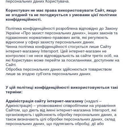
персональних даних Користувача.
Користувач не має права використовувати Сайт, якщо
не згодний та не погоджується з умовами цієї політики
конфіденційності.
Політика конфіденційності розроблена відповідно до Закону
України «Про захист персональних даних», інших законів та
підзаконних нормативно-правових актів, які регулюють
відносини у сфері захисту персональних даних.
Чинна політика конфіденційності стосується лише Сайту
інтернет-магазину
Іntersport
. Цей інтернет-магазин не
контролює і не несе відповідальність за сайти третіх осіб, на
які Користувач може перейти за посиланнями, доступним на
Сайті.
Обробка персональних даних здійснюється товариством
лише за згодою суб’єкта персональних даних.
У цій політиці конфіденційності використовуються такі
терміни:
Адміністрація сайту інтернет-магазину
(надалі –
Адміністрація) – уповноважені співробітники на управління
Сайтом, що діють від імені інтернет-магазина
Іntersport
, які
організовують і здійснюють обробку персональних даних, а
також визначають цілі обробки персональних даних, склад
персональних даних, що підлягають обробці, дії або