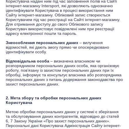
Користувача надані ним під час заповнення полів на Сайті
інтернет-магазину
Іntersport
, які дозволяють однозначно
ідентифікувати Користувача в процесі використання ним
Сайту інтернет-магазину. Обліковий запис створюється
Користувачем під час реєстрації на Сайті інтернет-магазину.
Для отримання доступу до свого Облікового запису
Користувач використовує повідомлені ним при реєстрації
адресу електронної пошти та пароль.
Знеособлення персональних даних
–
вилучення
відомостей, які дають змогу прямо чи опосередковано
ідентифікувати особу.
В
ідповідальна особа
– визначена власником чи
розпорядником персональних даних особа, яка організовує
роботу, пов’язану із захистом персональних даних при їх
обробці, інформує та консультує власника або розпорядника
персональних даних з питань додержання законодавства про
захист персональних даних.
2. Мета збору та обробки персональних даних
Користувача
Метою обробки персональних даних у системі є зберігання
та обслуговування даних контрагентів, відповідно до статей
6, 7 Закону України «Про захист персональних даних».
Персональні дані Користувача Адміністрація Сайту інтернет-