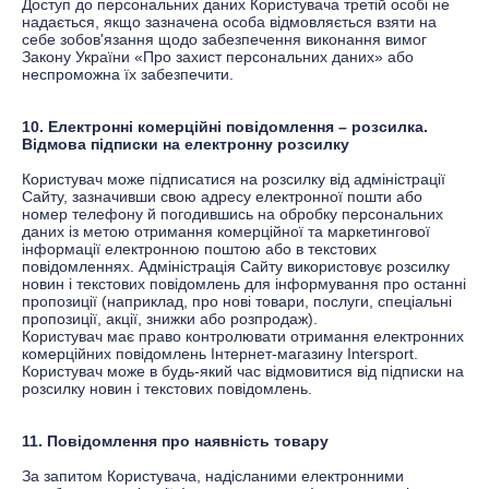
Доступ до персональних даних Користувача третій особі не
надається, якщо зазначена особа відмовляється взяти на
себе зобов'язання щодо забезпечення виконання вимог
Закону України «Про захист персональних даних» або
неспроможна їх забезпечити.
10. Електронні комерційні повідомлення – розсилка.
Відмова підписки на електронну розсилку
Користувач може підписатися на розсилку від
адміністрації
Сайту, зазначивши свою адресу електронної пошти або
номер телефону й погодившись на обробку персональних
даних із метою отримання комерційної та маркетингової
інформації електронною поштою або в текстових
повідомленнях. Адміністрація Сайту використовує розсилку
новин і текстових повідомлень для інформування про останні
пропозиції (наприклад, про нові товари, послуги, спеціальні
пропозиції, акції, знижки або розпродаж).
Користувач має право контролювати отримання електронних
комерційних повідомлень Інтернет-магазину
Intersport
.
Користувач може в будь-який час відмовитися від підписки на
розсилку новин і текстових повідомлень.
11. Повідомлення про наявність товару
За запитом Користувача, надісланими електронними