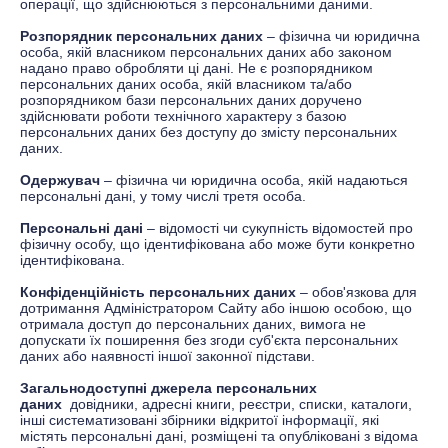
операції, що здійснюються з персональними даними.
Розпорядник персональних даних
–
фізична чи юридична
особа, якій власником персональних даних або законом
надано право обробляти
ці
дані. Не є розпорядником
персональних даних особа, якій власником та/або
розпорядником бази персональних даних доручено
здійснювати роботи технічного характеру з базою
персональних даних без доступу до змісту персональних
даних.
Одержувач
–
фізична чи юридична особа, якій надаються
персональні дані, у тому числі третя особа.
Персональні дані
– відомості чи сукупність відомостей про
фізичну особу, що ідентифікована або може бути конкретно
ідентифікована
.
Конфіденційність персональних даних
– обов'язкова для
дотримання Адміністратором Сайту або іншою особою, що
отримала доступ до персональних даних, вимога не
допускати їх поширення без згоди суб'єкта персональних
даних або наявності іншої законної підстави.
Загальнодоступні джерела персональних
даних
довідники, адресні книги, реєстри, списки, каталоги,
інші систематизовані збірники відкритої інформації, які
містять персональні дані, розміщені та опубліковані з відома