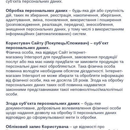
суб’єкта персональних даних.
Обробка персональних даних
–
будь-яка дія або сукупність
дій, таких як збирання, реєстрація, накопичення, зберігання,
адаптування, зміна, поновлення, використання і поширення
(розповсюдження, реалізація, передача), знеособлення,
знищення персональних даних, у тому числі з використанням
інформаційних (автоматизованих) систем.
Користувач Сайту (Покупець/Споживач) – суб’єкт
персональних даних.
Фізична особа, яка відвідує Сайт інтернет-
магазину
Іntersport
для придбання, замовлення продукції/
послуг або яка має намір придбати чи замовити продукцію та
персональні дані якої обробляються. Така фізична особа
повинна володіти необхідним обсягом дієздатності. Інтернет-
магазин
Іntersport
не може збирати та обробляти інформацію
від фізичної особи, яка не досягла 18 років. Згода на обробку
персональних даних таких осіб повинна надаватися
законними представниками такої неповнолітньої/малолітньої
особи.
Згода суб’єкта персональних даних
–
будь-яке
документоване, добровільне волевиявлення фізичної особи
щодо надання дозволу на обробку її персональних даних
відповідно до сформульованої мети їх обробки
.
Обліковий запис Користувача
–
це відомості про