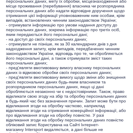
персональних даних, мету їх обробки, місцезнаходження або
місце проживання (перебування) власника чи розпорядника
персональних даних або надати відповідне доручення щодо
отримання цієї інформації уповноваженим ним особам, крім
випадків, встановлених чинним законодавством України;
- отримувати інформацію про умови надання доступу до
персональних даних, зокрема інформацію про третіх осіб,
яким передаються його персональні дані;
- на доступ до своїх персональних даних;
- отримувати не пізніше, як за 30 календарних днів з дня
надходження запиту, крім випадків, передбачених чинним
законодавством України, відповідь про те, чи обробляються
його персональні дані, а також отримувати зміст таких
персональних даних;
- пред'являти вмотивовану вимогу власнику персональних
даних із відмовою обробки своїх персональних даних;
- пред'являти вмотивовану вимогу щодо зміни або знищення
своїх персональних даних будь-яким власником та
розпорядником персональних даних, якщо ці дані
обробляються незаконно чи є недостовірними. Також, право
відкликати свою згоду на збір та обробку персональних даних
в будь-який час без зазначення причин. Запит може бути про
відкликання згоди на обробку частково, наприклад
відкликання згоди на отримання комерційної інформації, або
про відкликання згоди на обробку повністю. У разі
відкликання згоди на обробку персональних даних повністю
обліковий запис Користувача на Сайті Інтернет-
магазину
Іntersport
видаляється, а дані більше не