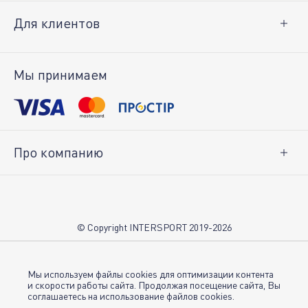
Для клиентов
Доставка и оплата
Возврат товара
Мы принимаем
Личный кабинет
Про компанию
О нас
Вакансии
Контакты
© Copyright INTERSPORT 2019-2026
Магазины INTERSPORT
НОВОСТИ
Условия использования
Мы используем файлы cookies для оптимизации контента
и скорости работы сайта. Продолжая посещение сайта, Вы
соглашаетесь на использование файлов cookies.
Политика конфиденциальности