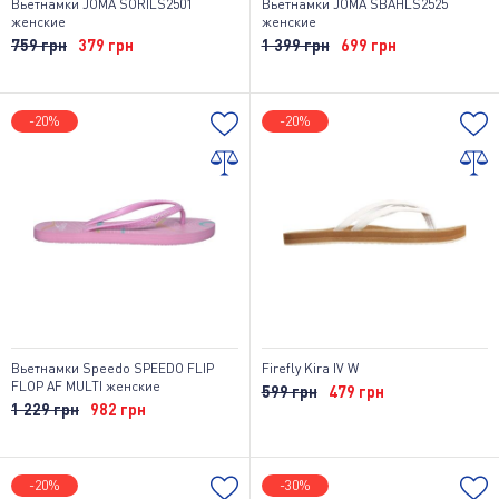
Вьетнамки JOMA SORILS2501
Вьетнамки JOMA SBAHLS2525
женские
женские
759 грн
379 грн
1 399 грн
699 грн
-20%
-20%
Вьетнамки Speedo SPEEDO FLIP
Firefly Kira IV W
FLOP AF MULTI женские
599 грн
479 грн
1 229 грн
982 грн
-20%
-30%