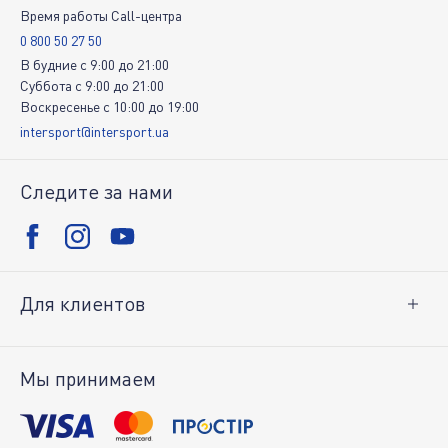
Время работы Call-центра
0 800 50 27 50
В будние
c
9:00
до
21:00
Суббота
c
9:00
до
21:00
Воскресенье
c
10:00
до
19:00
intersport@intersport.ua
Следите за нами
Для клиентов
Доставка и оплата
Возврат товара
Мы принимаем
Личный кабинет