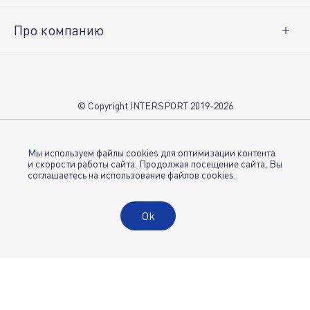
Про компанию
О нас
Вакансии
Контакты
© Copyright INTERSPORT 2019-2026
Магазины INTERSPORT
НОВОСТИ
Условия использования
Мы используем файлы cookies для оптимизации контента
и скорости работы сайта. Продолжая посещение сайта, Вы
соглашаетесь на использование файлов cookies.
Политика конфиденциальности
Публичная оферта
Ok