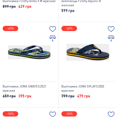
Вьетнамки Firefly Birko II M мужские
Шлепанцы Firefly Aquino III
женские
899 грн
629 грн
599 грн
-40%
-40%
Вьетнамки JOMA SWATES2521
Вьетнамки JOMA SPLAYS2503
мужские
мужские
659 грн
395 грн
799 грн
479 грн
-50%
-50%