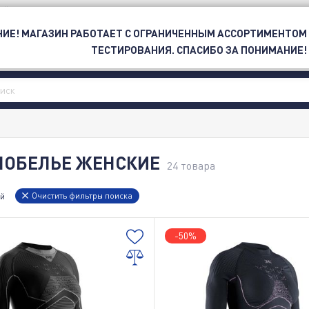
ОЙ
ИЕ! МАГАЗИН РАБОТАЕТ С ОГРАНИЧЕННЫМ АССОРТИМЕНТОМ
ЕТИ
СПОРТ
БРЕНД
OUTLET
ТЕСТИРОВАНИЯ. СПАСИБО ЗА ПОНИМАНИЕ!
МОБЕЛЬЕ ЖЕНСКИЕ
24
товара
Очистить фильтры поиска
й
-50%