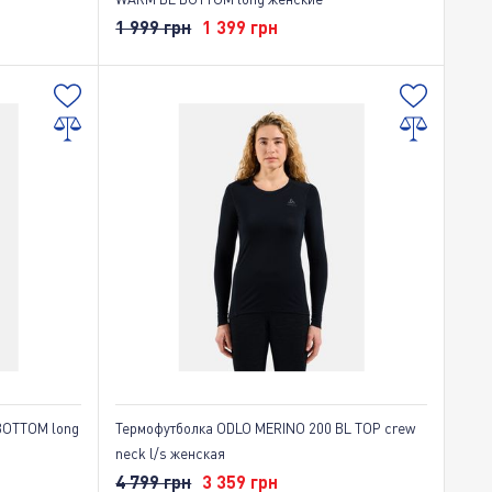
1 999 грн
1 399 грн
BOTTOM long
Термофутболка ODLO MERINO 200 BL TOP crew
neck l/s женская
4 799 грн
3 359 грн