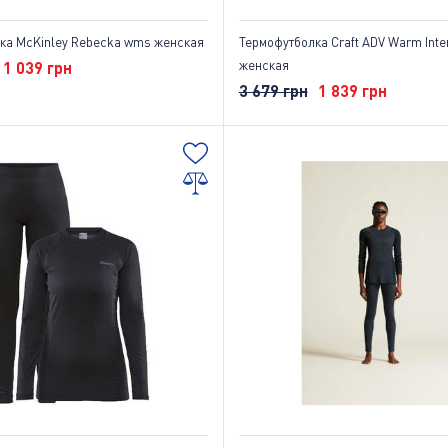
ка McKinley Rebecka wms женская
Термофутболка Craft ADV Warm Inte
женская
1 039 грн
3 679 грн
1 839 грн