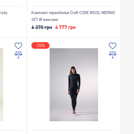
nsity
Комплект термобелья Craft CORE WOOL MERINO
SET W женские
6 370 грн
4 777 грн
-50%