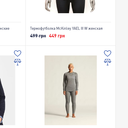
енские
Термофутболка McKinley YAEL III W женская
499 грн
449 грн