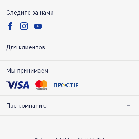
Следите за нами
Для клиентов
Доставка и оплата
Возврат товара
Мы принимаем
Личный кабинет
Про компанию
О нас
Вакансии
Контакты