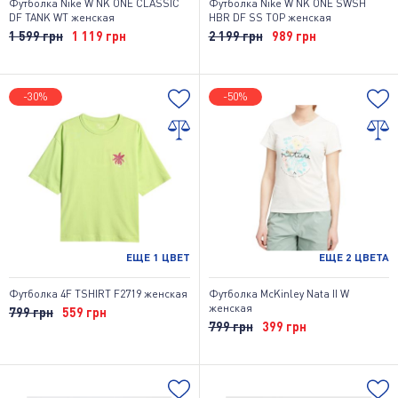
Футболка Nike W NK ONE CLASSIC
Футболка Nike W NK ONE SWSH
DF TANK WT женская
HBR DF SS TOP женская
1 599 грн
1 119 грн
2 199 грн
989 грн
-30%
-50%
ЕЩЕ
1
ЦВЕТ
ЕЩЕ
2
ЦВЕТА
Футболка 4F TSHIRT F2719 женская
Футболка McKinley Nata II W
женская
799 грн
559 грн
799 грн
399 грн