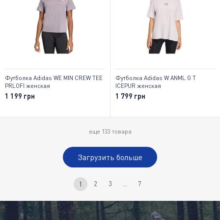
Футболка Adidas WE MIN CREW TEE
Футболка Adidas W ANML G T
PRLOFI женская
ICEPUR женская
1 199 грн
1 799 грн
еще
133
товара
Загрузить больше
2
3
...
7
1