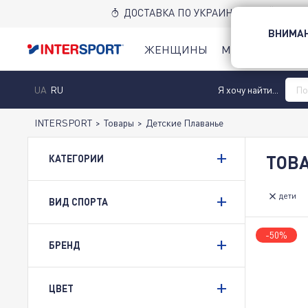
ДОСТАВКА ПО УКРАИНЕ НОВОЙ ПОЧТ
ВНИМАН
ЖЕНЩИНЫ
МУЖЧИНЫ
Д
UA
RU
Я хочу найти...
INTERSPORT
>
Товары
>
Детские Плаванье
ТОВ
КАТЕГОРИИ
дети
ВИД СПОРТА
-50%
БРЕНД
ЦВЕТ