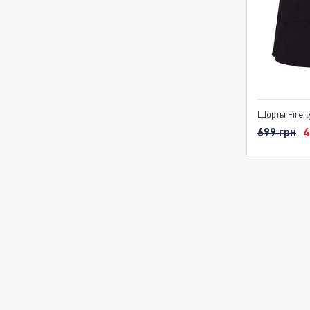
Шорты Firefl
699 грн
4