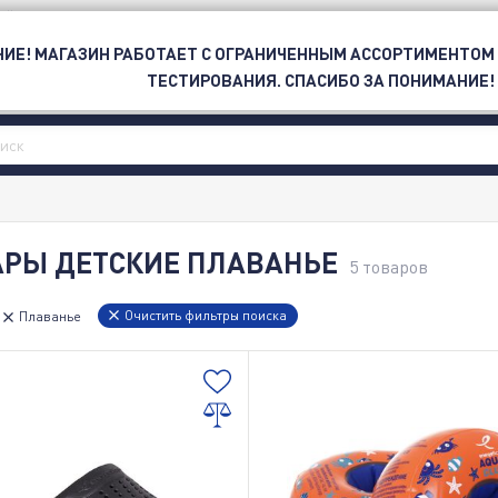
ОЙ
ИЕ! МАГАЗИН РАБОТАЕТ С ОГРАНИЧЕННЫМ АССОРТИМЕНТОМ
ЕТИ
СПОРТ
БРЕНД
OUTLET
ТЕСТИРОВАНИЯ. СПАСИБО ЗА ПОНИМАНИЕ!
АРЫ ДЕТСКИЕ ПЛАВАНЬЕ
5
товаров
Очистить фильтры поиска
Плаванье