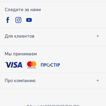
Следите за нами
Для клиентов
Доставка и оплата
Возврат товара
Мы принимаем
Личный кабинет
Про компанию
О нас
Вакансии
Контакты