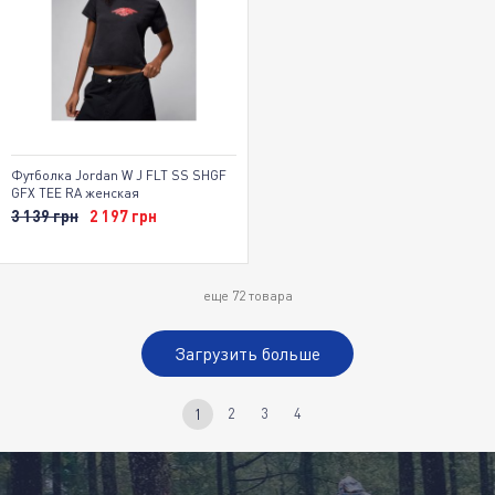
Футболка Jordan W J FLT SS SHGF
GFX TEE RA женская
3 139 грн
2 197 грн
еще
72
товара
Загрузить больше
2
3
4
1