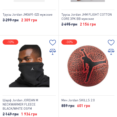
Трусы Jordan JM0691-023 мужские
Трусы Jordan JHM FLIGHT COTTON
CORE 3PK BB мужские
3 299 грн
2 309 грн
2 695 грн
2 156 грн
-10%
-30%
Шарф Jordan JORDAN M
Мяч Jordan SKILLS 2.0
NECKWARMER FLEECE
859 грн
601 грн
BLACK/WHITE OSFM
2 149 грн
1 934 грн