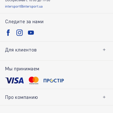
intersport@intersport.ua
Следите за нами
Для клиентов
Доставка и оплата
Возврат товара
Мы принимаем
Личный кабинет
Про компанию
О нас