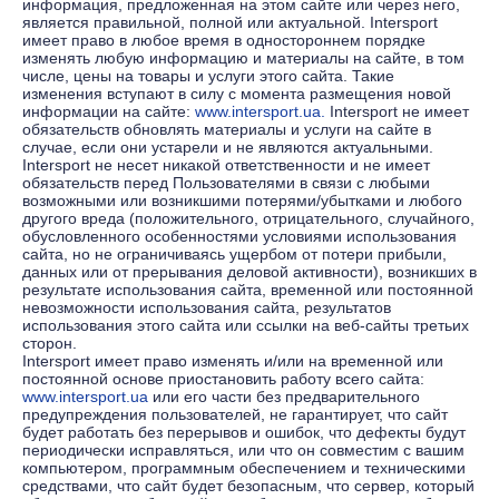
информация, предложенная на этом сайте или через него,
является правильной, полной или актуальной. Intersport
имеет право в любое время в одностороннем порядке
изменять любую информацию и материалы на сайте, в том
числе, цены на товары и услуги этого сайта. Такие
изменения вступают в силу с момента размещения новой
информации на сайте:
www.intersport.ua.
Intersport не имеет
обязательств обновлять материалы и услуги на сайте в
случае, если они устарели и не являются актуальными.
Intersport не несет никакой ответственности и не имеет
обязательств перед Пользователями в связи с любыми
возможными или возникшими потерями/убытками и любого
другого вреда (положительного, отрицательного, случайного,
обусловленного особенностями условиями использования
сайта, но не ограничиваясь ущербом от потери прибыли,
данных или от прерывания деловой активности), возникших в
результате использования сайта, временной или постоянной
невозможности использования сайта, результатов
использования этого сайта или ссылки на веб-сайты третьих
сторон.
Intersport имеет право изменять и/или на временной или
постоянной основе приостановить работу всего сайта:
www.intersport.ua
или его части без предварительного
предупреждения пользователей, не гарантирует, что сайт
будет работать без перерывов и ошибок, что дефекты будут
периодически исправляться, или что он совместим с вашим
компьютером, программным обеспечением и техническими
средствами, что сайт будет безопасным, что сервер, который