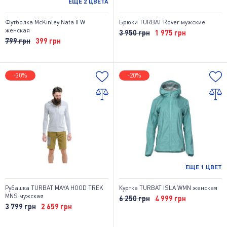
ЕЩЕ
2
ЦВЕТА
Футболка McKinley Nata II W
Брюки TURBAT Rover мужские
женская
3 950 грн
1 975 грн
799 грн
399 грн
-30%
-20%
ЕЩЕ
1
ЦВЕТ
Рубашка TURBAT MAYA HOOD TREK
Куртка TURBAT ISLA WMN женская
MNS мужская
6 250 грн
4 999 грн
3 799 грн
2 659 грн