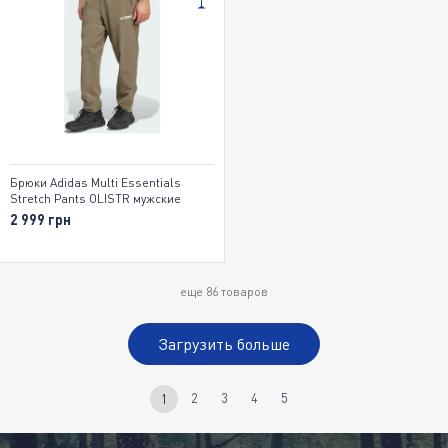
Брюки Adidas Multi Essentials
Stretch Pants OLISTR мужские
2 999 грн
еще
86
товаров
Загрузить больше
2
3
4
5
1