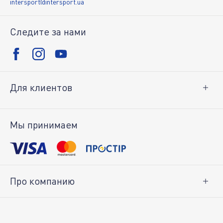
intersport@intersport.ua
Следите за нами
Для клиентов
Доставка и оплата
Возврат товара
Мы принимаем
Личный кабинет
Про компанию
О нас
Вакансии