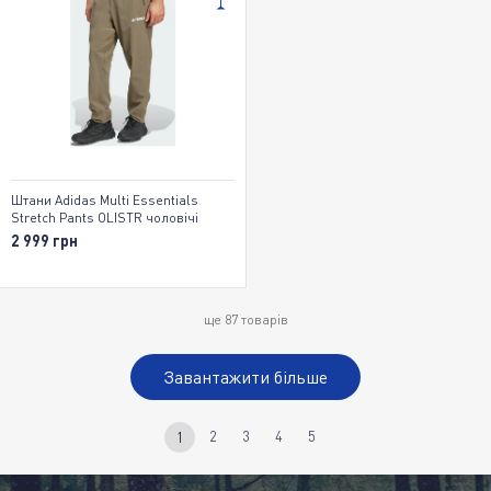
Штани Adidas Multi Essentials
Stretch Pants OLISTR чоловічі
2 999 грн
ще
87
товарів
Завантажити більше
2
3
4
5
1