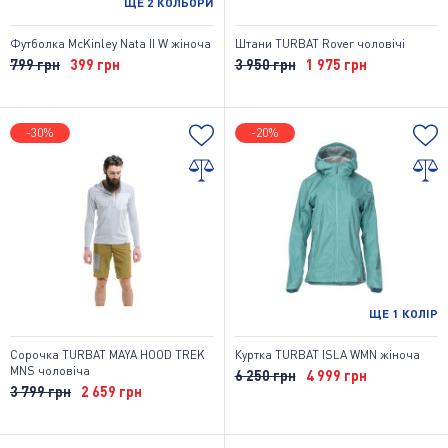
ЩЕ
2
КОЛЬОРИ
Футболка McKinley Nata II W жіноча
Штани TURBAT Rover чоловічі
799 грн
399 грн
3 950 грн
1 975 грн
-30%
-20%
ЩЕ
1
КОЛІР
Сорочка TURBAT MAYA HOOD TREK
Куртка TURBAT ISLA WMN жіноча
MNS чоловіча
6 250 грн
4 999 грн
3 799 грн
2 659 грн