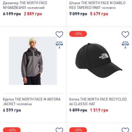
Джемпер THE NORTH FACE
Штани THE NORTH FACE M DIABLO
NF0A825E4H01 чоловічий
REG TAPERED PANT чоловічі
6 199 грн
2 889 грн
7 099 грн
5 679 грн
-20%
Куртка THE NORTH FACE M ANTORA
Кепка THE NORTH FACE RECYCLED
JACKET чоловіча
66 CLASSIC HAT
6 599 грн
1 899 грн
1 519 грн
-45%
-20%