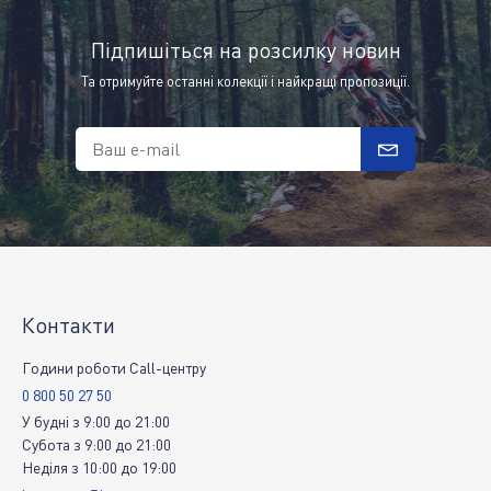
Підпишіться на розсилку новин
Та отримуйте останні колекції і найкращі пропозиції.
Ваш e-mail
Контакти
Години роботи Call-центру
0 800 50 27 50
У будні
з
9:00
до
21:00
Субота
з
9:00
до
21:00
Неділя
з
10:00
до
19:00