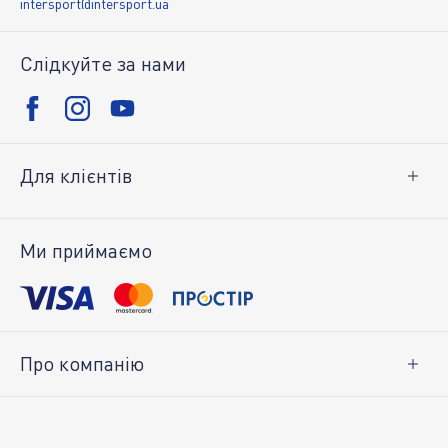
intersport@intersport.ua
Слідкуйте за нами
Для клієнтів
Доставка і оплата
Повернення товару
Ми приймаємо
Особистий кабінет
Про компанію
Про нас
Вакансії