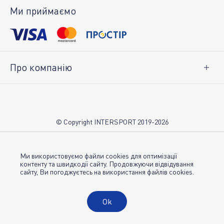
Повернення товару
Ми приймаємо
Особистий кабінет
Про компанію
Про нас
Вакансії
Контакти
© Copyright INTERSPORT 2019-2026
Магазини INTERSPORT
НОВИНИ
Умови використання
Ми використовуємо файли cookies для оптимізації
контенту та швидкодії сайту. Продовжуючи відвідування
сайту, Ви погоджуєтесь на використання файлів cookies.
Політика конфіденційності
Публічна оферта
Ok