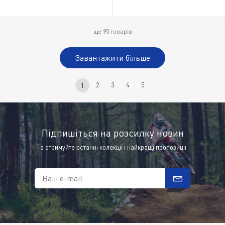
ще
95
товарів
Завантажити більше
2
3
4
5
1
Підпишіться на розсилку новин
Та отримуйте останні колекції і найкращі пропозиції.
Ваш e-mail