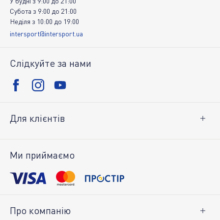
У будні
з
9:00
до
21:00
Субота
з
9:00
до
21:00
Неділя
з
10:00
до
19:00
intersport@intersport.ua
Слідкуйте за нами
Для клієнтів
Доставка і оплата
Повернення товару
Ми приймаємо
Особистий кабінет
Про компанію