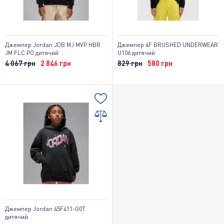
Джемпер Jordan JDB MJ MVP HBR
Джемпер 4F BRUSHED UNDERWEAR
JM FLC PO дитячий
U106 дитячий
4 067 грн
2 846 грн
829 грн
580 грн
Джемпер Jordan 45F411-G0T
дитячий