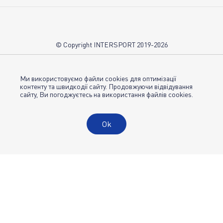
Про нас
Вакансії
Контакти
© Copyright INTERSPORT 2019-2026
Магазини INTERSPORT
НОВИНИ
Умови використання
Ми використовуємо файли cookies для оптимізації
контенту та швидкодії сайту. Продовжуючи відвідування
сайту, Ви погоджуєтесь на використання файлів cookies.
Політика конфіденційності
Публічна оферта
Ok