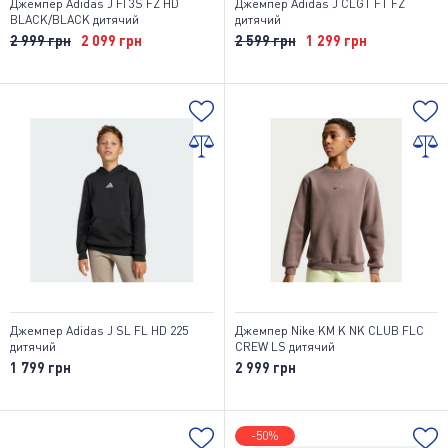
Джемпер Adidas J FI 3S FZ HD
Джемпер Adidas J CLGT FT FZ
BLACK/BLACK дитячий
дитячий
2 999 грн
2 099 грн
2 599 грн
1 299 грн
Джемпер Adidas J SL FL HD 225
Джемпер Nike KM K NK CLUB FLC
дитячий
CREW LS дитячий
1 799 грн
2 999 грн
-50%