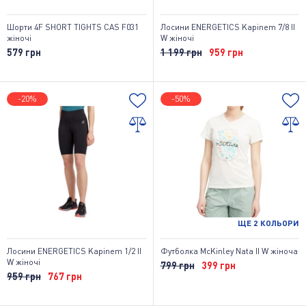
Шорти 4F SHORT TIGHTS CAS F031
Лосини ENERGETICS Kapinem 7/8 II
жіночі
W жіночі
579 грн
1 199 грн
959 грн
-20%
-50%
ЩЕ
2
КОЛЬОРИ
Лосини ENERGETICS Kapinem 1/2 II
Футболка McKinley Nata II W жіноча
W жіночі
799 грн
399 грн
959 грн
767 грн