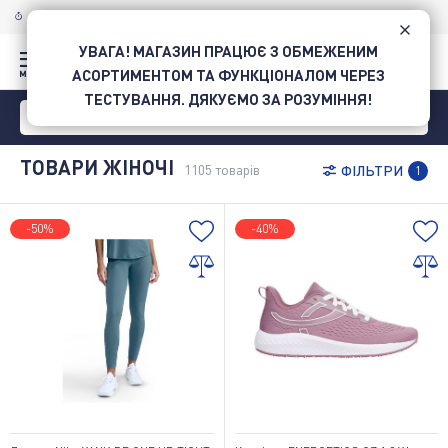
Товари жіночі придбати в Intersport • Інтернет-магазин спорттоварів в Україні
ДОСТАВКА ПО УКРАЇНІ
НОВОЮ ПОШТОЮ
УВАГА! МАГАЗИН ПРАЦЮЄ З ОБМЕЖЕНИМ
АСОРТИМЕНТОМ ТА ФУНКЦІОНАЛОМ ЧЕРЕЗ
ТЕСТУВАННЯ. ДЯКУЄМО ЗА РОЗУМІННЯ!
ТОВАРИ ЖІНОЧІ
1105
товарів
ФІЛЬТРИ
1
-50%
-40%