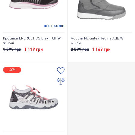
ЩЕ
1
КОЛІР
Кросівки ENERGETICS Elexir XIII W
Чоботи McKinley Regina AQB W
жіночі
жіночі
1 599 грн
1 119 грн
2 599 грн
1 169 грн
-40%