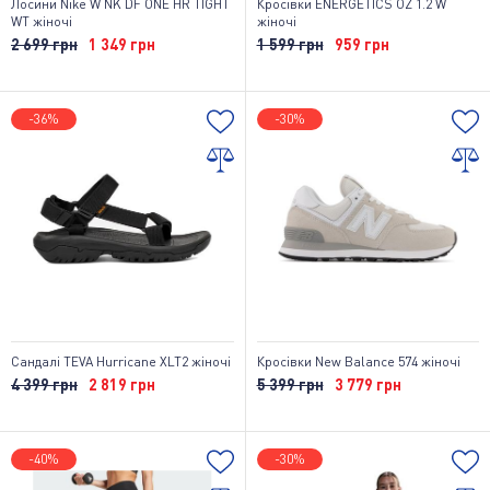
Лосини Nike W NK DF ONE HR TIGHT
Кросівки ENERGETICS OZ 1.2 W
WT жіночі
жіночі
2 699 грн
1 349 грн
1 599 грн
959 грн
-36%
-30%
Сандалі TEVA Hurricane XLT2 жіночі
Кросівки New Balance 574 жіночі
4 399 грн
2 819 грн
5 399 грн
3 779 грн
-40%
-30%