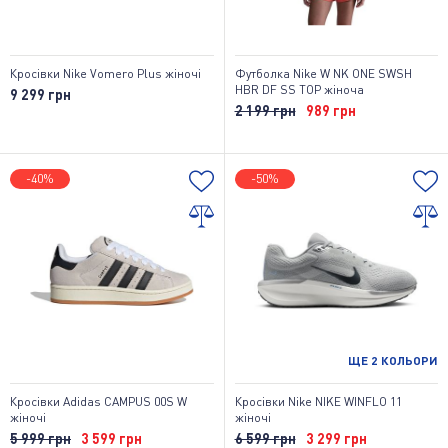
Кросівки Nike Vomero Plus жіночі
Футболка Nike W NK ONE SWSH
HBR DF SS TOP жіноча
9 299 грн
2 199 грн
989 грн
-40%
-50%
ЩЕ
2
КОЛЬОРИ
Кросівки Adidas CAMPUS 00S W
Кросівки Nike NIKE WINFLO 11
жіночі
жіночі
5 999 грн
3 599 грн
6 599 грн
3 299 грн