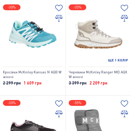
-30%
-35%
ЩЕ
1
КОЛІР
Кросівки McKinley Kansas IV AQB W
Черевики McKinley Ranger MID AQX
жіночі
W жіночі
2 299 грн
1 609 грн
3 399 грн
2 209 грн
-30%
-55%