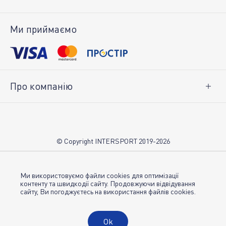
Доставка і оплата
Повернення товару
Ми приймаємо
Особистий кабінет
Про компанію
Про нас
Вакансії
Контакти
© Copyright INTERSPORT 2019-2026
Магазини INTERSPORT
НОВИНИ
Умови використання
Ми використовуємо файли cookies для оптимізації
контенту та швидкодії сайту. Продовжуючи відвідування
сайту, Ви погоджуєтесь на використання файлів cookies.
Політика конфіденційності
Публічна оферта
Ok