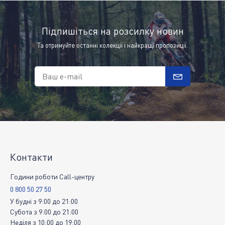
Підпишіться на розсилку новин
Та отримуйте останні колекції і найкращі пропозиції.
Ваш e-mail
Контакти
Години роботи Call-центру
0 800 50 27 50
У будні
з
9:00
до
21:00
Субота
з
9:00
до
21:00
Неділя
з
10:00
до
19:00