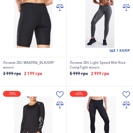
ЩЕ
1
КОЛІР
Лосини 2XU WA6593b_BLK/GRF
Лосини 2XU Light Speed Mid-Rise
жіночі
CompTight жіночі
3 999 грн
2 199 грн
5 999 грн
2 999 грн
-70%
-40%