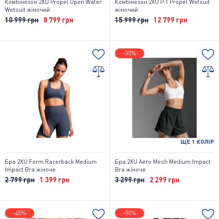
Комбінезон 2XU Propel Open Water
Комбінезон 2XU P:1 Propel Wetsuit
Wetsuit жіночий
жіночий
10 999 грн
8 799 грн
15 999 грн
12 799 грн
-30%
ЩЕ
1
КОЛІР
Бра 2XU Form Racerback Medium
Бра 2XU Aero Mesh Medium Impact
Impact Bra жіноче
Bra жіноче
2 799 грн
1 399 грн
3 299 грн
2 299 грн
-45%
-50%