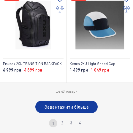
Рюкзак 2XU TRANSITION BACKPACK
Кепка 2XU Light Speed Cap
6 999 грн
4 899 грн
1 499 грн
1 049 грн
ще
63
товари
Завантажити більше
2
3
4
1