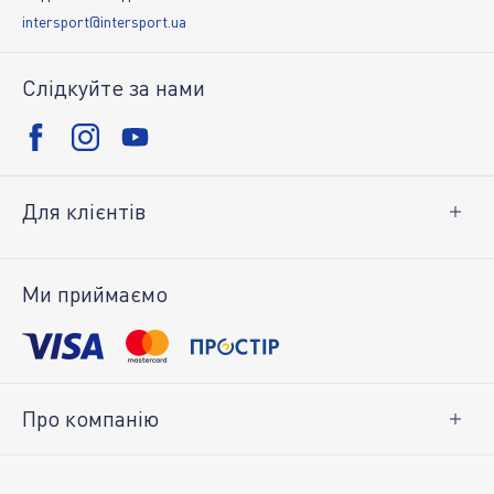
intersport@intersport.ua
Слідкуйте за нами
Для клієнтів
Доставка і оплата
Повернення товару
Ми приймаємо
Особистий кабінет
Про компанію
Про нас