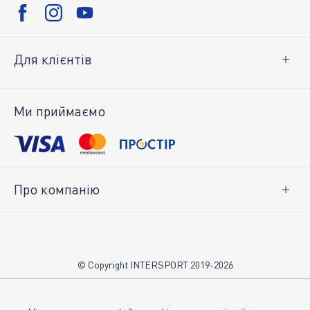
Для клієнтів
Доставка і оплата
Повернення товару
Ми приймаємо
Особистий кабінет
Про компанію
Про нас
Вакансії
Контакти
© Copyright INTERSPORT 2019-2026
Магазини INTERSPORT
НОВИНИ
Умови використання