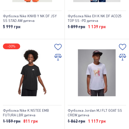
Футболка Nike KNVB Y NK DF JSY
Футболка Nike EH K NK DF ACD25
SS STAD AW дитяча
TOP SS -PD дитяча
5 999 грн
1 899 грн
1 139 грн
-30%
Футболка Nike K NSTEE EMB
Футболка Jordan MJ FLT GOAT SS
FUTURA LBR дитяча
CREW дитяча
1 159 грн
811 грн
1 862 грн
1 117 грн