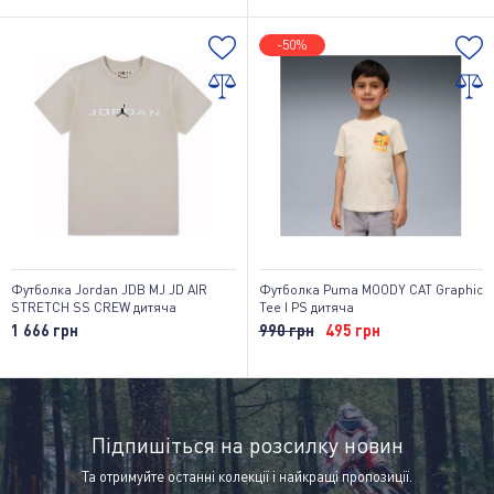
-50%
Футболка Jordan JDB MJ JD AIR
Футболка Puma MOODY CAT Graphic
STRETCH SS CREW дитяча
Tee I PS дитяча
1 666 грн
990 грн
495 грн
Підпишіться на розсилку новин
Та отримуйте останні колекції і найкращі пропозиції.