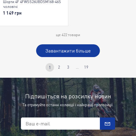
Шорти 4F 4FWSS26UBDSM168-46S
чоловічі
1 149 грн
ще
422
товари
Завантажити більше
2
3
...
19
1
Підпишіться на розсилку новин
Та отримуйте останні колекції і найкращі пропозиції.
Ваш e-mail