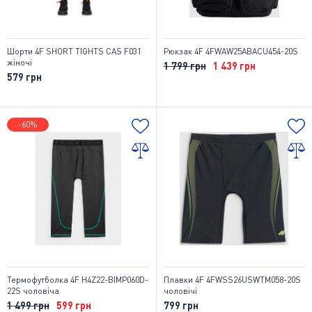
Шорти 4F SHORT TIGHTS CAS F031
Рюкзак 4F 4FWAW25ABACU454-20S
жіночі
1 799 грн
1 439 грн
579 грн
-60%
Термофутболка 4F H4Z22-BIMP060D-
Плавки 4F 4FWSS26USWTM058-20S
22S чоловіча
чоловічі
1 499 грн
599 грн
799 грн