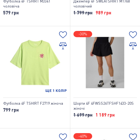
Футболка 4F TSHIRT M3341
Джемпер 4F SWEATSHIRT M1768
чоловіча
чоловічий
579 грн
1 799 грн
989 грн
-30%
ЩЕ
1
КОЛІР
Футболка 4F TSHIRT F2719 жіноча
Шорти 4F 4FWSS26TFSHF1433-20S
жіночі
799 грн
1 699 грн
1 189 грн
-40%