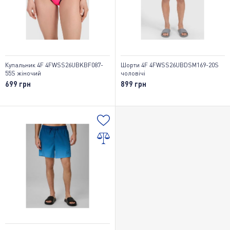
Купальник 4F 4FWSS26UBKBF087-
Шорти 4F 4FWSS26UBDSM169-20S
55S жіночий
чоловічі
699 грн
899 грн