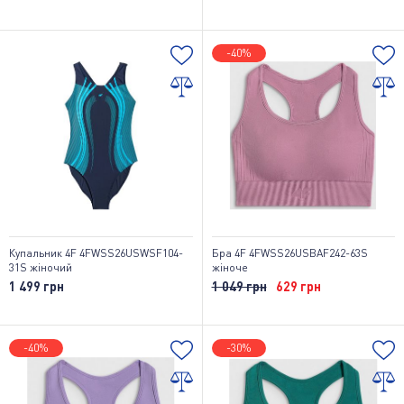
-40%
Купальник 4F 4FWSS26USWSF104-
Бра 4F 4FWSS26USBAF242-63S
31S жіночий
жіноче
1 499 грн
1 049 грн
629 грн
-40%
-30%