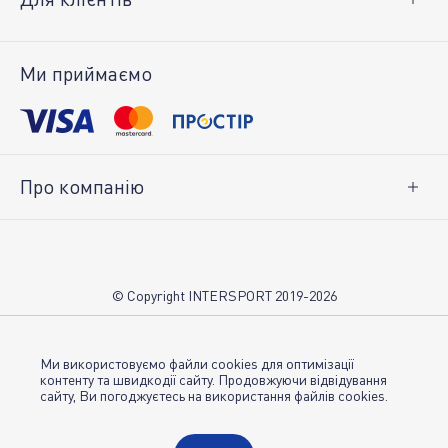
Доставка і оплата
Повернення товару
Ми приймаємо
Особистий кабінет
Про компанію
Про нас
Вакансії
Контакти
© Copyright INTERSPORT 2019-2026
Магазини INTERSPORT
НОВИНИ
Умови використання
Ми використовуємо файли cookies для оптимізації
контенту та швидкодії сайту. Продовжуючи відвідування
сайту, Ви погоджуєтесь на використання файлів cookies.
Політика конфіденційності