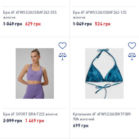
Бра 4F 4FWSS26USBAF242-33S
Бра 4F 4FWSS26USBAF242-12S
жіноче
жіноче
1 049 грн
629 грн
1 049 грн
524 грн
Бра 4F SPORT BRA F222 жіноче
Купальник 4F 4FWSS26UBKTF089-
90A жіночий
2 099 грн
1 469 грн
699 грн