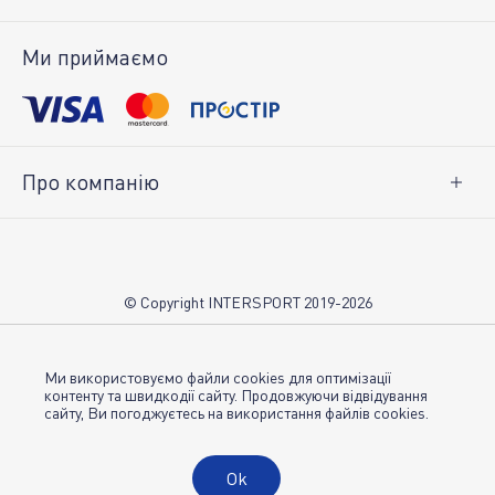
Доставка і оплата
Повернення товару
Ми приймаємо
Особистий кабінет
Про компанію
Про нас
Вакансії
Контакти
© Copyright INTERSPORT 2019-2026
Магазини INTERSPORT
НОВИНИ
Умови використання
Ми використовуємо файли cookies для оптимізації
контенту та швидкодії сайту. Продовжуючи відвідування
сайту, Ви погоджуєтесь на використання файлів cookies.
Політика конфіденційності
Публічна оферта
Ok