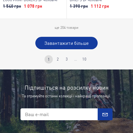
1 540 грн
1 078 грн
1 390 грн
1 112 грн
ще
204
товари
Завантажити більше
2
3
...
10
1
Підпишіться на розсилку новин
Та отримуйте останні колекції і найкращі пропозиції.
Ваш e-mail