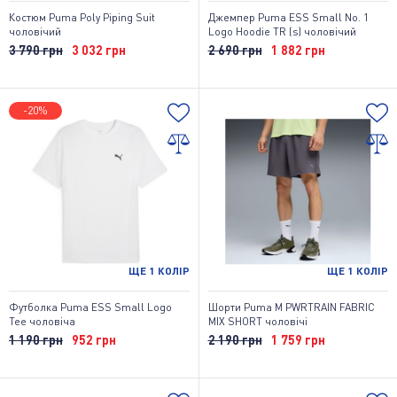
Костюм Puma Poly Piping Suit
Джемпер Puma ESS Small No. 1
чоловічий
Logo Hoodie TR (s) чоловічий
3 790 грн
3 032 грн
2 690 грн
1 882 грн
-20%
ЩЕ
1
КОЛІР
ЩЕ
1
КОЛІР
Футболка Puma ESS Small Logo
Шорти Puma M PWRTRAIN FABRIC
Tee чоловіча
MIX SHORT чоловічі
1 190 грн
952 грн
2 190 грн
1 759 грн