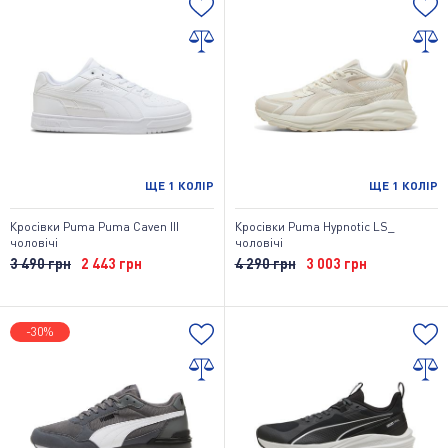
ЩЕ
1
КОЛІР
ЩЕ
1
КОЛІР
Кросівки Puma Puma Caven III
Кросівки Puma Hypnotic LS_
чоловічі
чоловічі
3 490 грн
2 443 грн
4 290 грн
3 003 грн
-30%