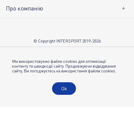
Про компанію
Про нас
Вакансії
Контакти
© Copyright INTERSPORT 2019-2026
Магазини INTERSPORT
НОВИНИ
Умови використання
Ми використовуємо файли cookies для оптимізації
контенту та швидкодії сайту. Продовжуючи відвідування
сайту, Ви погоджуєтесь на використання файлів cookies.
Політика конфіденційності
Публічна оферта
Ok