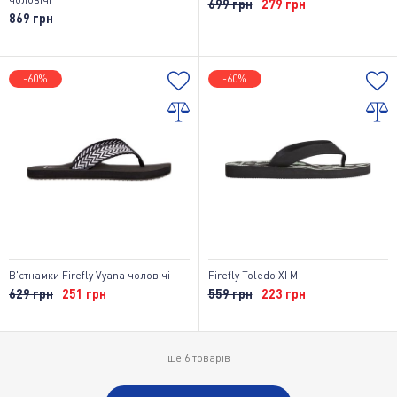
699 грн
279 грн
869 грн
-60%
-60%
В'єтнамки Firefly Vyana чоловічі
Firefly Toledo XI M
629 грн
251 грн
559 грн
223 грн
ще
6
товарів