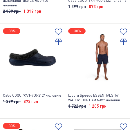
Шльопанці Nike CN9675-400
Сабо COQUI 9771-900-2222 чоловіче
чоловічі
1 399 грн
873 грн
2 199 грн
1 319 грн
-38%
-30%
Сабо COQUI 9771-900-2124 чоловіче
Шорти Speedo ESSENTIALS 16"
WATERSHORT AM NAVY чоловічі
1 399 грн
873 грн
1 722 грн
1 205 грн
-30%