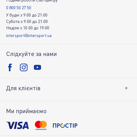
0 800 50 27 50
У будні
з
9:00
до
21:00
Субота
з
9:00
до
21:00
Неділя
з
10:00
до
19:00
intersport@intersport.ua
Слідкуйте за нами
Для клієнтів
Доставка і оплата
Повернення товару
Ми приймаємо
Особистий кабінет