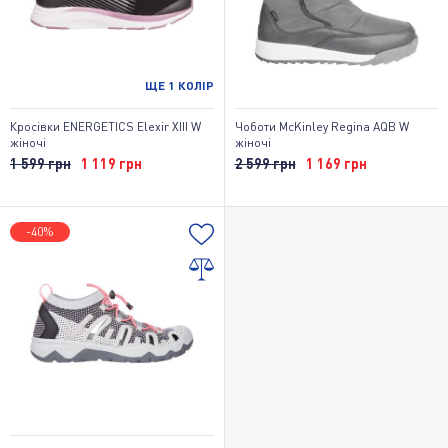
ЩЕ
1
КОЛІР
Кросівки ENERGETICS Elexir XIII W
Чоботи McKinley Regina AQB W
жіночі
жіночі
1 599 грн
1 119 грн
2 599 грн
1 169 грн
-40%