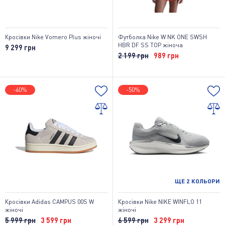
Кросівки Nike Vomero Plus жіночі
Футболка Nike W NK ONE SWSH
HBR DF SS TOP жіноча
9 299 грн
2 199 грн
989 грн
-40%
-50%
ЩЕ
2
КОЛЬОРИ
Кросівки Adidas CAMPUS 00S W
Кросівки Nike NIKE WINFLO 11
жіночі
жіночі
5 999 грн
3 599 грн
6 599 грн
3 299 грн