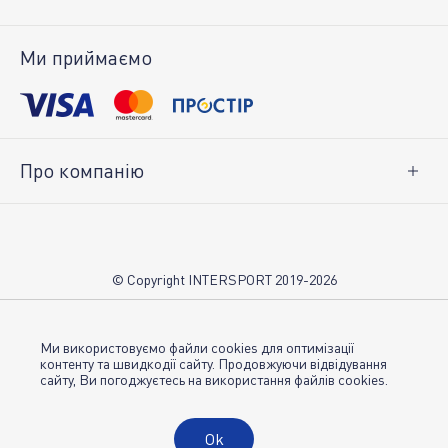
Доставка і оплата
Повернення товару
Ми приймаємо
Особистий кабінет
Про компанію
Про нас
Вакансії
Контакти
© Copyright INTERSPORT 2019-2026
Магазини INTERSPORT
НОВИНИ
Умови використання
Ми використовуємо файли cookies для оптимізації
контенту та швидкодії сайту. Продовжуючи відвідування
сайту, Ви погоджуєтесь на використання файлів cookies.
Політика конфіденційності
Публічна оферта
Ok