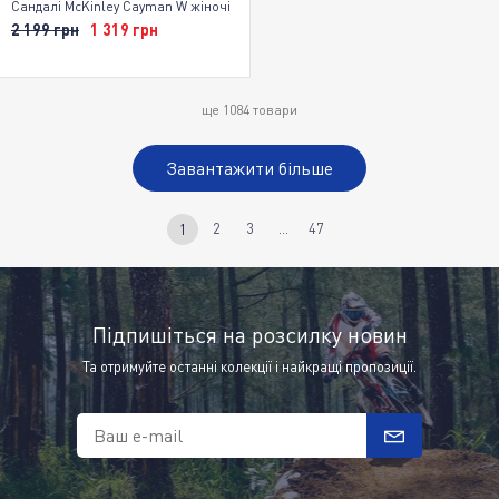
Сандалі McKinley Cayman W жіночі
2 199 грн
1 319 грн
ще
1084
товари
Завантажити більше
2
3
...
47
1
Підпишіться на розсилку новин
Та отримуйте останні колекції і найкращі пропозиції.
Ваш e-mail