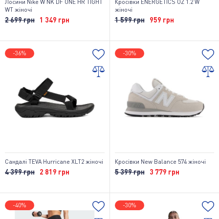
Лосини Nike W NK DF ONE HR TIGHT
Кросівки ENERGETICS OZ 1.2 W
WT жіночі
жіночі
2 699 грн
1 349 грн
1 599 грн
959 грн
-36%
-30%
Сандалі TEVA Hurricane XLT2 жіночі
Кросівки New Balance 574 жіночі
4 399 грн
2 819 грн
5 399 грн
3 779 грн
-40%
-30%