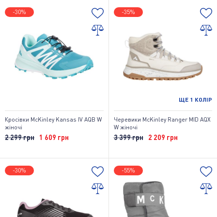
-30%
-35%
ЩЕ
1
КОЛІР
Кросівки McKinley Kansas IV AQB W
Черевики McKinley Ranger MID AQX
жіночі
W жіночі
2 299 грн
1 609 грн
3 399 грн
2 209 грн
-30%
-55%