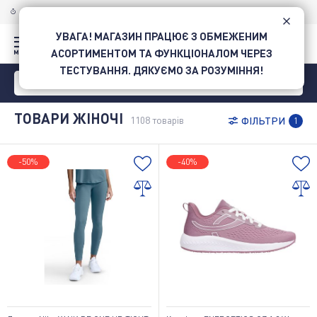
Товари жіночі придбати в Intersport • Інтернет-магазин спорттоварів в Україні
ДОСТАВКА ПО УКРАЇНІ
НОВОЮ ПОШТОЮ
УВАГА! МАГАЗИН ПРАЦЮЄ З ОБМЕЖЕНИМ
АСОРТИМЕНТОМ ТА ФУНКЦІОНАЛОМ ЧЕРЕЗ
ТЕСТУВАННЯ. ДЯКУЄМО ЗА РОЗУМІННЯ!
ТОВАРИ ЖІНОЧІ
1108
товарів
ФІЛЬТРИ
1
-50%
-40%