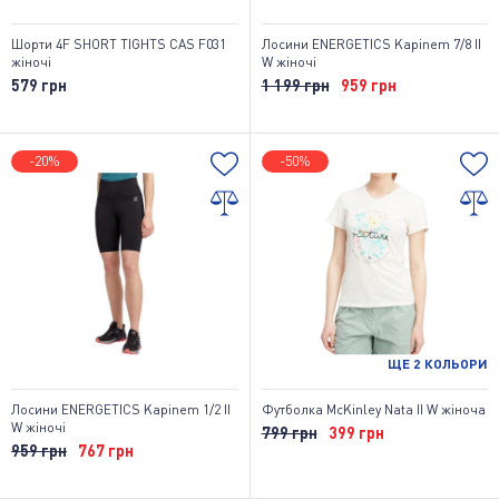
Шорти 4F SHORT TIGHTS CAS F031
Лосини ENERGETICS Kapinem 7/8 II
жіночі
W жіночі
579 грн
1 199 грн
959 грн
-20%
-50%
ЩЕ
2
КОЛЬОРИ
Лосини ENERGETICS Kapinem 1/2 II
Футболка McKinley Nata II W жіноча
W жіночі
799 грн
399 грн
959 грн
767 грн