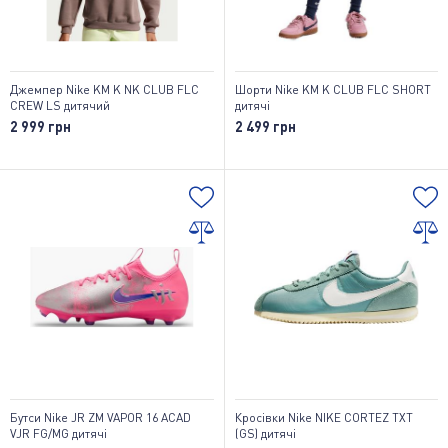
Джемпер Nike KM K NK CLUB FLC
Шорти Nike KM K CLUB FLC SHORT
CREW LS дитячий
дитячі
2 999 грн
2 499 грн
Бутси Nike JR ZM VAPOR 16 ACAD
Кросівки Nike NIKE CORTEZ TXT
VJR FG/MG дитячі
(GS) дитячі