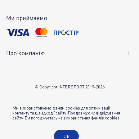
Доставка і оплата
Повернення товару
Ми приймаємо
Особистий кабінет
Про компанію
Про нас
Вакансії
Контакти
© Copyright INTERSPORT 2019-2026
Магазини INTERSPORT
НОВИНИ
Умови використання
Ми використовуємо файли cookies для оптимізації
контенту та швидкодії сайту. Продовжуючи відвідування
сайту, Ви погоджуєтесь на використання файлів cookies.
Політика конфіденційності
Публічна оферта
Ok