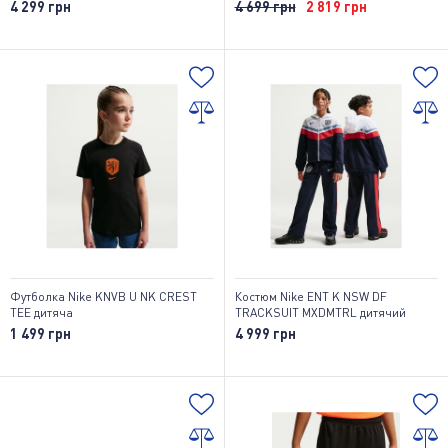
4 299 грн
4 699 грн
2 819 грн
Футболка Nike KNVB U NK CREST
Костюм Nike ENT K NSW DF
TEE дитяча
TRACKSUIT MXDMTRL дитячий
1 499 грн
4 999 грн