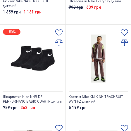
Рюкзак Nike Nike Brasilia JDI
Шкарпетки Nike Everyday дитячі
дитячий
799 грн
639 грн
1 659 грн
1 161 грн
-50%
Шкарпетки Nike NHB DF
Костюм Nike KM K NK TRACKSUIT
PERFORMANC BASIC QUARTR дитячі
WVN FZ дитячий
729 грн
363 грн
5 199 грн