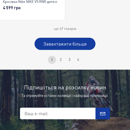
Кросівки Nike NIKE V5 RNR дитячі
4 599 грн
ще
67
товарів
Завантажити більше
2
3
4
1
Підпишіться на розсилку новин
Та отримуйте останні колекції і найкращі пропозиції.
Ваш e-mail