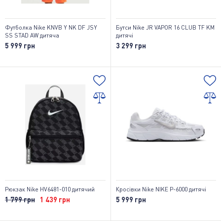
Футболка Nike KNVB Y NK DF JSY
Бутси Nike JR VAPOR 16 CLUB TF KM
SS STAD AW дитяча
дитячі
5 999 грн
3 299 грн
Рюкзак Nike HV6481-010 дитячий
Кросівки Nike NIKE P-6000 дитячі
1 799 грн
1 439 грн
5 999 грн