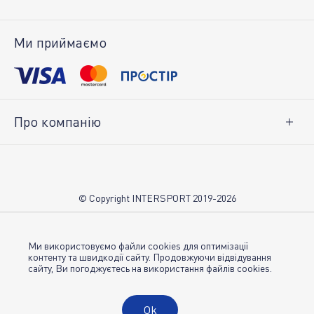
Доставка і оплата
Повернення товару
Ми приймаємо
Особистий кабінет
Про компанію
Про нас
Вакансії
Контакти
© Copyright INTERSPORT 2019-2026
Магазини INTERSPORT
НОВИНИ
Умови використання
Ми використовуємо файли cookies для оптимізації
контенту та швидкодії сайту. Продовжуючи відвідування
сайту, Ви погоджуєтесь на використання файлів cookies.
Політика конфіденційності
Публічна оферта
Ok