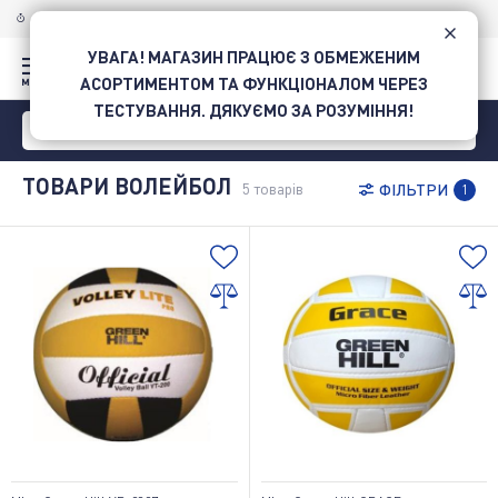
Товари Волейбол придбати в Intersport • Інтернет-магазин спорттоварів в Україні
ДОСТАВКА ПО УКРАЇНІ
НОВОЮ ПОШТОЮ
УВАГА! МАГАЗИН ПРАЦЮЄ З ОБМЕЖЕНИМ
АСОРТИМЕНТОМ ТА ФУНКЦІОНАЛОМ ЧЕРЕЗ
ТЕСТУВАННЯ. ДЯКУЄМО ЗА РОЗУМІННЯ!
ТОВАРИ ВОЛЕЙБОЛ
5
товарів
ФІЛЬТРИ
1