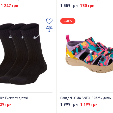
1 247 грн
1 559 грн
780 грн
-40%
ke Everyday дитячі
Сандалі JOMA SNEOJS2525V дитячі
39 грн
1 999 грн
1 199 грн