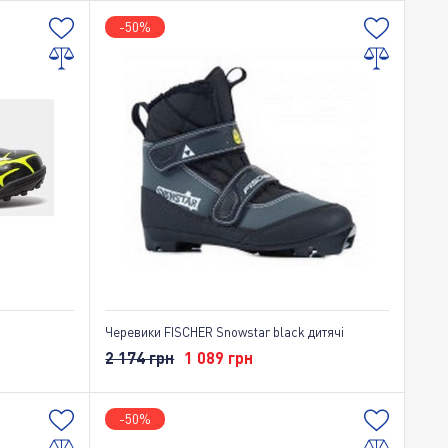
-50%
Черевики FISCHER Snowstar black дитячі
2 174 грн
1 089 грн
-50%