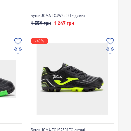
Бутси JOMA TOJW2503TF дитячі
1 559 грн
1 247 грн
-40%
Бутси JOMA TOJS2501FG дитячі