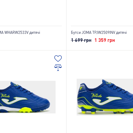
MA WHARW2533V дитячі
Бутси JOMA TPJW2509INV дитячі
1 699 грн
1 359 грн