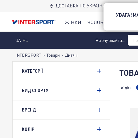
Манекени дитячі придбати в Intersport • Інтернет-магазин спорттоварів в Україні
ДОСТАВКА ПО УКРАЇНІ НОВОЮ ПОШТ
УВАГА! 
ЖІНКИ
ЧОЛОВІКИ
ДІТИ
UA
RU
Я хочу знайти...
INTERSPORT
>
Товари
>
Дитячі
ТОВА
КАТЕГОРІЇ
діти
ВИД СПОРТУ
БРЕНД
КОЛІР