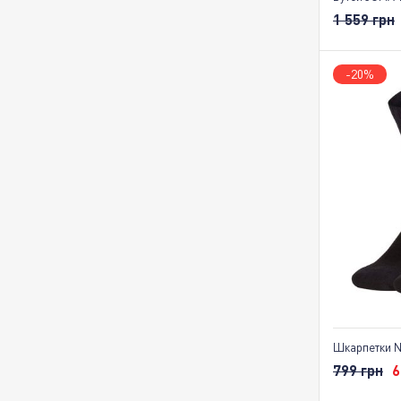
1 559 грн
-20%
Шкарпетки Ni
799 грн
6