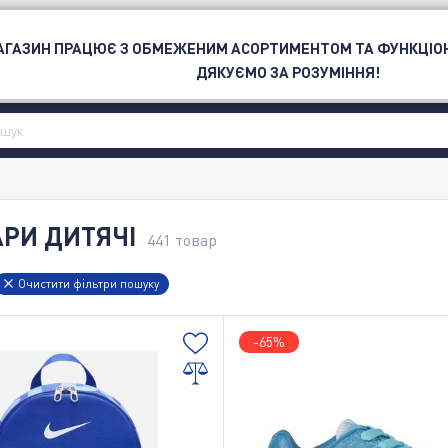
ОЮ
МАГАЗИН ПРАЦЮЄ З ОБМЕЖЕНИМ АСОРТИМЕНТОМ ТА ФУНКЦІО
СПОРТ
БРЕНД
OUTLET
ДЯКУЄМО ЗА РОЗУМІННЯ!
РИ ДИТЯЧІ
441
товар
Очистити фільтри пошуку
-65%