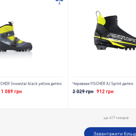
CHER Snowstar black yellow дитячі
Черевики FISCHER XJ Sprint дитячі
1 089 грн
2 029 грн
912 грн
ще
417
товарів
Завантажити біль