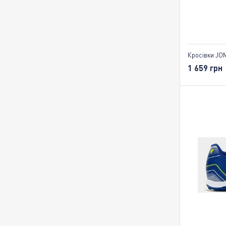
Кросівки JO
1 659 грн