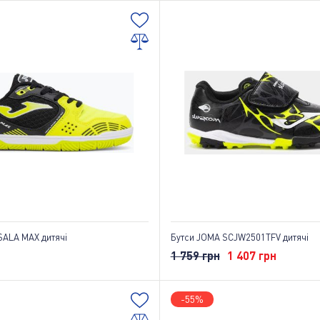
SALA MAX дитячі
Бутси JOMA SCJW2501TFV дитячі
1 759 грн
1 407 грн
-55%