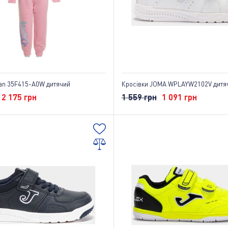
an 35F415-A0W дитячий
Кросівки JOMA WPLAYW2102V дитяч
2 175 грн
1 559 грн
1 091 грн