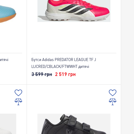
Популярні
итячі
Бутси Adidas PREDATOR LEAGUE TF J
LUCRED/CBLACK/FTWWHT дитячі
3 599 грн
2 519 грн