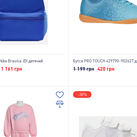
ike Brasilia JDI дитячий
Бутси PRO TOUCH 429790-902627 д
1 161 грн
1 199 грн
420 грн
-30%