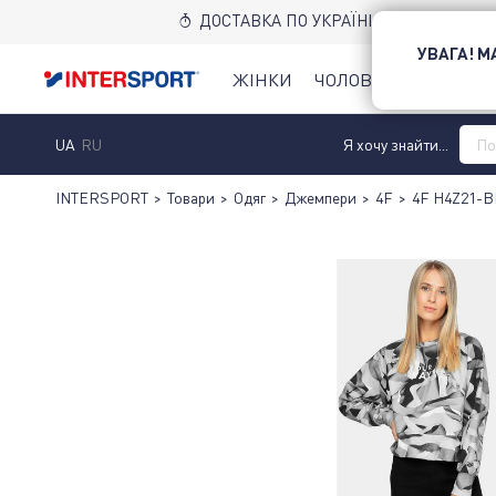
ДОСТАВКА ПО УКРАЇНІ НОВОЮ ПОШТ
УВАГА! 
ЖІНКИ
ЧОЛОВІКИ
ДІТИ
UA
RU
Я хочу знайти...
INTERSPORT
>
Товари
>
Одяг
>
Джемпери
>
4F
>
4F H4Z21-B