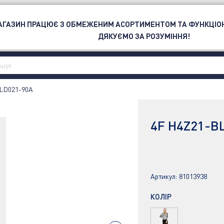
ОЮ
МАГАЗИН ПРАЦЮЄ З ОБМЕЖЕНИМ АСОРТИМЕНТОМ ТА ФУНКЦІО
СПОРТ
БРЕНД
OUTLET
ДЯКУЄМО ЗА РОЗУМІННЯ!
LD021-90A
4F H4Z21-B
Артикул:
81013938
КОЛІР