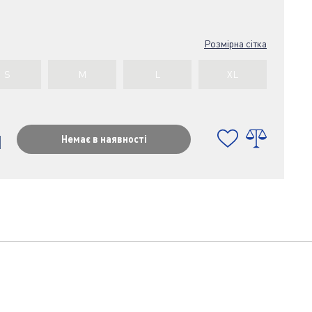
Розмірна сітка
S
M
L
XL
н
Немає в наявності