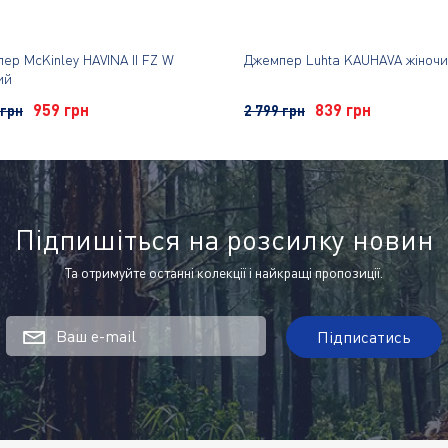
ер McKinley HAVINA II FZ W
Джемпер Luhta KAUHAVA жіноч
ий
959 грн
839 грн
 грн
2 799 грн
Підпишіться на розсилку новин
Та отримуйте останні колекції і найкращі пропозиції.
Ваш e-mail
Підписатись