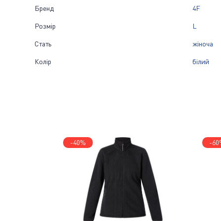
Бренд
4F
Розмір
L
Стать
жіноча
Колір
білий
-40%
-60