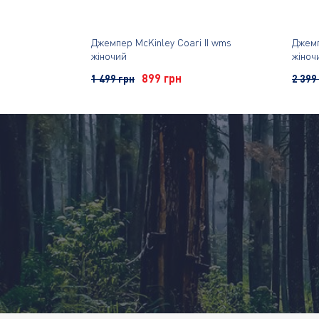
Джемпер McKinley Coari II wms
Джемп
жіночий
жіноч
899 грн
1 499 грн
2 399