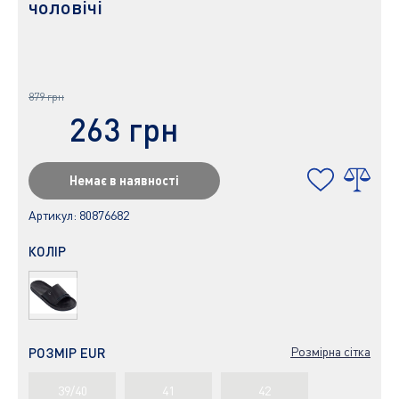
чоловічі
879 грн
263 грн
Немає в наявності
Артикул:
80876682
КОЛІР
Розмірна сітка
РОЗМІР EUR
39/40
41
42