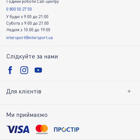
Години роботи Call-центру
0 800 50 27 50
У будні
з
9:00
до
21:00
Субота
з
9:00
до
21:00
Неділя
з
10:00
до
19:00
intersport@intersport.ua
Слідкуйте за нами
Для клієнтів
Доставка і оплата
Повернення товару
Ми приймаємо
Особистий кабінет