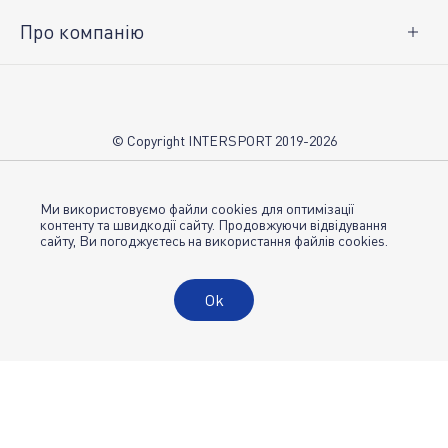
Про компанію
Про нас
Вакансії
Контакти
© Copyright INTERSPORT 2019-2026
Магазини INTERSPORT
НОВИНИ
Умови використання
Ми використовуємо файли cookies для оптимізації
контенту та швидкодії сайту. Продовжуючи відвідування
сайту, Ви погоджуєтесь на використання файлів cookies.
Політика конфіденційності
Публічна оферта
Ok