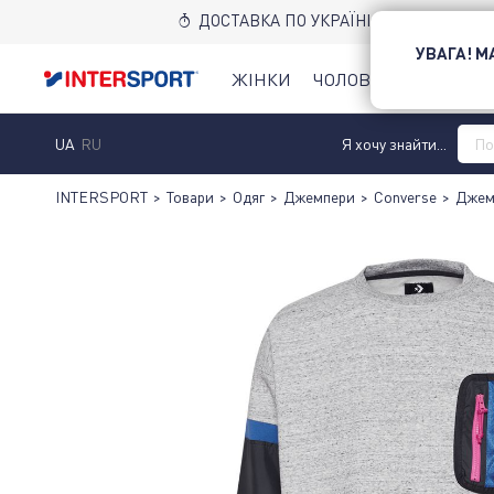
ДОСТАВКА ПО УКРАЇНІ НОВОЮ ПОШТ
УВАГА! 
ЖІНКИ
ЧОЛОВІКИ
ДІТИ
UA
RU
Я хочу знайти...
INTERSPORT
>
Товари
>
Одяг
>
Джемпери
>
Converse
>
Джемп