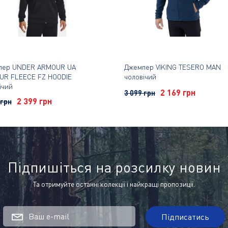
пер UNDER ARMOUR UA
Джемпер VIKING TESERO MAN
UR FLEECE FZ HOODIE
чоловічий
ічий
2 169 грн
3 099 грн
2 399 грн
 грн
Підпишіться на розсилку новин
Та отримуйте останні колекції і найкращі пропозиції.
Ваш e-mail
Підписатись