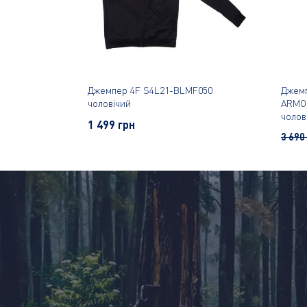
Джемпер 4F S4L21-BLMF050
Джем
чоловічий
ARMO
чолов
1 499 грн
3 690