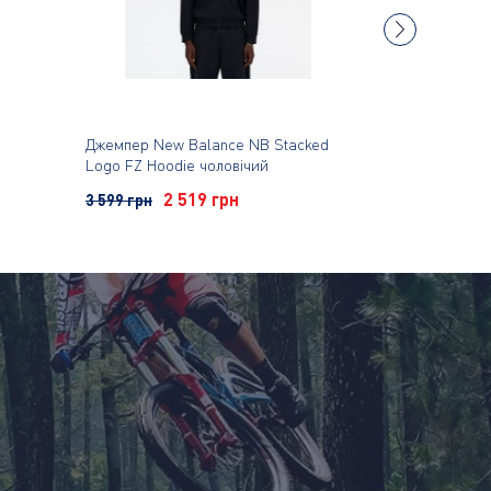
Джемпер New Balance NB Stacked
Джемпер McKin
Logo FZ Hoodie чоловічий
чоловічий
2 519 грн
2 
3 599 грн
2 599 грн