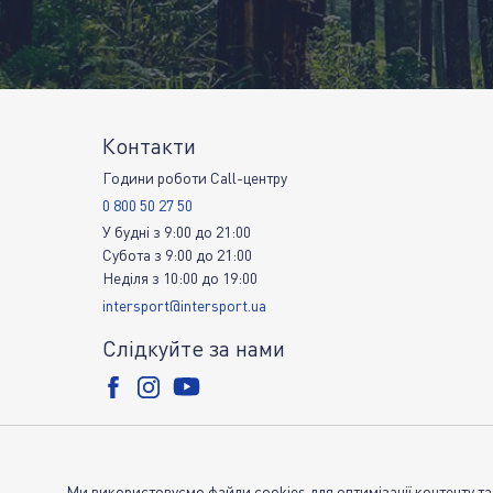
Контакти
Години роботи Call-центру
0 800 50 27 50
У будні
з
9:00
до
21:00
Субота
з
9:00
до
21:00
Неділя
з
10:00
до
19:00
intersport@intersport.ua
Слідкуйте за нами
Ми використовуємо файли cookies для оптимізації контенту та