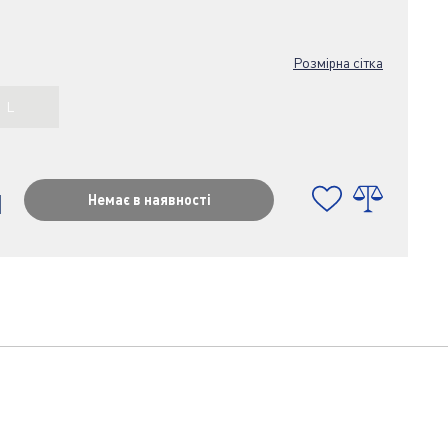
Розмірна сітка
L
н
Немає в наявності