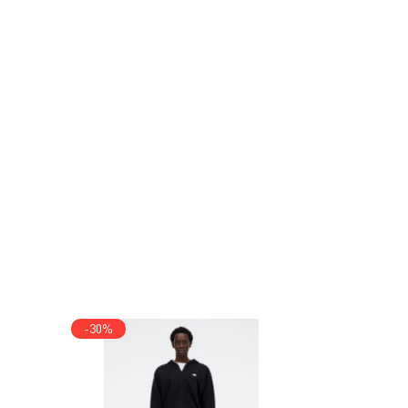
-30%
-20%