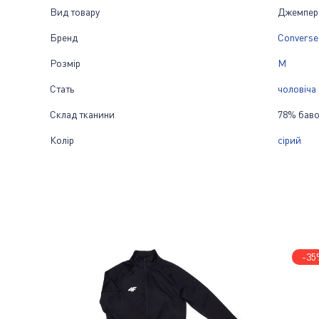
Вид товару
Джемпер
Бренд
Converse
Розмір
M
Стать
чоловіча
Склад тканини
78% баво
Колір
сірий
-35