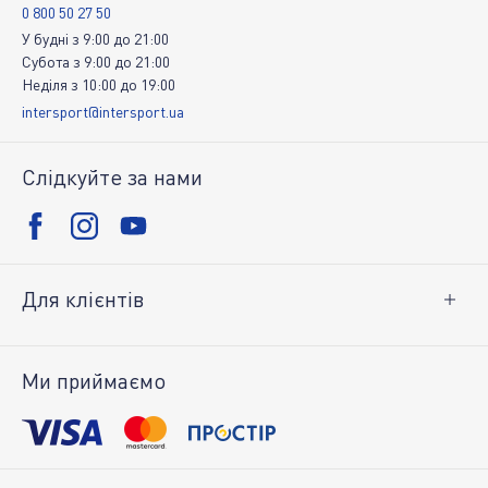
0 800 50 27 50
У будні
з
9:00
до
21:00
Субота
з
9:00
до
21:00
Неділя
з
10:00
до
19:00
intersport@intersport.ua
Слідкуйте за нами
Для клієнтів
Доставка і оплата
Повернення товару
Ми приймаємо
Особистий кабінет