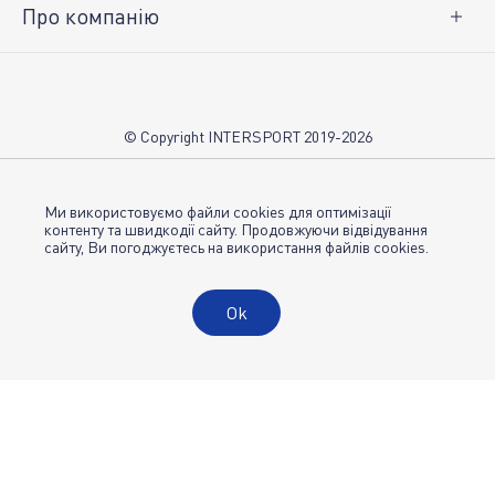
Про компанію
Про нас
Вакансії
Контакти
© Copyright INTERSPORT 2019-2026
Магазини INTERSPORT
НОВИНИ
Умови використання
Ми використовуємо файли cookies для оптимізації
контенту та швидкодії сайту. Продовжуючи відвідування
сайту, Ви погоджуєтесь на використання файлів cookies.
Політика конфіденційності
Публічна оферта
Ok