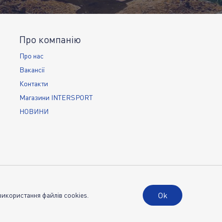
Про компанію
Про нас
Вакансії
Контакти
Магазини INTERSPORT
НОВИНИ
Ok
використання файлів cookies.
ви використання
Політика конфіденційності
Публічна оферта