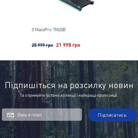
0 MaxxPro TM20B
21 998 грн
25 999 грн
Підпишіться на розсилку новин
Та отримуйте останні колекції і найкращі пропозиції.
Ваш e-mail
Підписатись