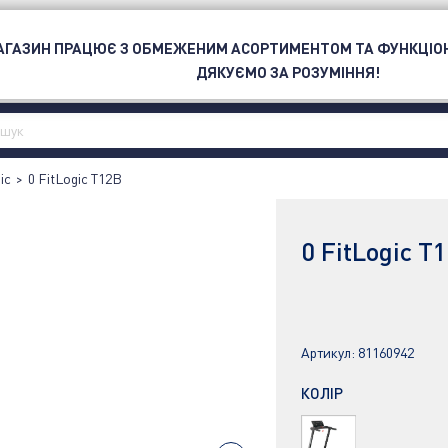
ОЮ
МАГАЗИН ПРАЦЮЄ З ОБМЕЖЕНИМ АСОРТИМЕНТОМ ТА ФУНКЦІО
СПОРТ
БРЕНД
OUTLET
ДЯКУЄМО ЗА РОЗУМІННЯ!
ic
>
0 FitLogic T12B
0 FitLogic T
Артикул:
81160942
КОЛІР