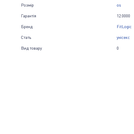
Розмір
os
Гарантія
12.0000
Бренд
FitLogic
Стать
унісекс
Вид товару
0