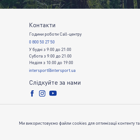
Контакти
Години роботи Call-центру
0 800 50 27 50
У будні
з
9:00
до
21:00
Субота
з
9:00
до
21:00
Неділя
з
10:00
до
19:00
intersport@intersport.ua
Слідкуйте за нами
Ми використовуємо файли cookies для оптимізації контенту та
© Copyright INTERSPORT 2019-2026