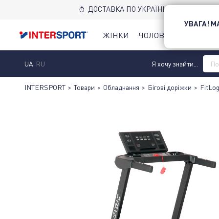
ДОСТАВКА ПО УКРАЇНІ НОВОЮ ПОШТ
УВАГА! 
ЖІНКИ
ЧОЛОВІКИ
ДІТИ
UA
RU
Я хочу знайти...
INTERSPORT
>
Товари
>
Обладнання
>
Бігові доріжки
>
FitLog