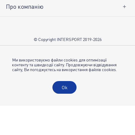
Про компанію
Про нас
Вакансії
Контакти
© Copyright INTERSPORT 2019-2026
Магазини INTERSPORT
НОВИНИ
Умови використання
Ми використовуємо файли cookies для оптимізації
контенту та швидкодії сайту. Продовжуючи відвідування
сайту, Ви погоджуєтесь на використання файлів cookies.
Політика конфіденційності
Публічна оферта
Ok