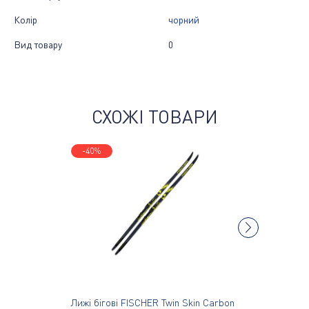
Колір
чорний
Вид товару
0
СХОЖІ ТОВАРИ
-40%
Лижі бігові FISCHER Twin Skin Carbon
Лижі біго