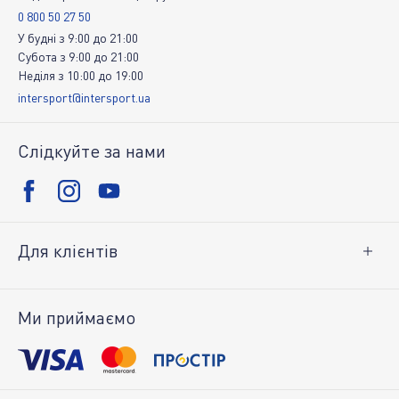
0 800 50 27 50
У будні
з
9:00
до
21:00
Субота
з
9:00
до
21:00
Неділя
з
10:00
до
19:00
intersport@intersport.ua
Слідкуйте за нами
Для клієнтів
Доставка і оплата
Повернення товару
Ми приймаємо
Особистий кабінет