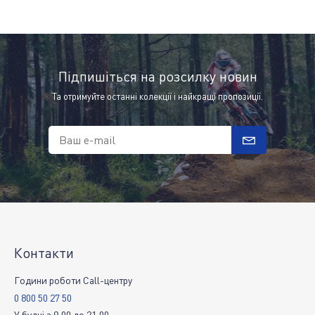
Підпишіться на розсилку новин
Та отримуйте останні колекції і найкращі пропозиції.
Ваш e-mail
Контакти
Години роботи Call-центру
0 800 50 27 50
У будні
з
9:00
до
21:00