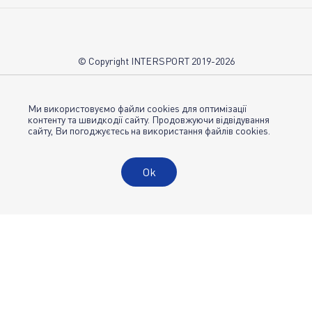
Про нас
Вакансії
Контакти
© Copyright INTERSPORT 2019-2026
Магазини INTERSPORT
НОВИНИ
Умови використання
Ми використовуємо файли cookies для оптимізації
контенту та швидкодії сайту. Продовжуючи відвідування
сайту, Ви погоджуєтесь на використання файлів cookies.
Політика конфіденційності
Публічна оферта
Ok