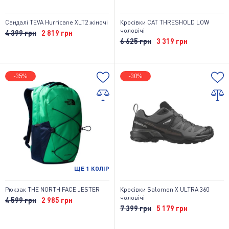
Сандалі TEVA Hurricane XLT2 жіночі
Кросівки CAT THRESHOLD LOW
чоловічі
4 399 грн
2 819 грн
6 625 грн
3 319 грн
-35%
-30%
ЩЕ
1
КОЛІР
Рюкзак THE NORTH FACE JESTER
Кросівки Salomon X ULTRA 360
чоловічі
4 599 грн
2 985 грн
7 399 грн
5 179 грн