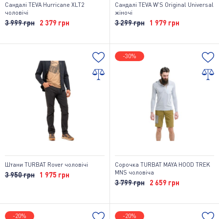
Сандалі TEVA Hurricane XLT2
Сандалі TEVA W'S Original Universal
чоловічі
жіночі
3 999 грн
2 379 грн
3 299 грн
1 979 грн
-30%
Штани TURBAT Rover чоловічі
Сорочка TURBAT MAYA HOOD TREK
MNS чоловіча
3 950 грн
1 975 грн
3 799 грн
2 659 грн
-20%
-20%