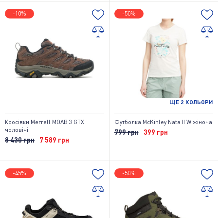
-10%
-50%
ЩЕ
2
КОЛЬОРИ
Кросівки Merrell MOAB 3 GTX
Футболка McKinley Nata II W жіноча
чоловічі
799 грн
399 грн
8 430 грн
7 589 грн
-45%
-50%