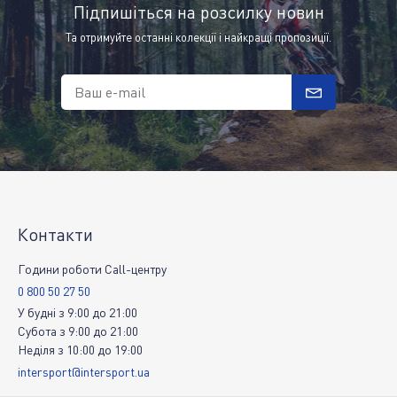
Підпишіться на розсилку новин
Та отримуйте останні колекції і найкращі пропозиції.
Ваш e-mail
Контакти
Години роботи Call-центру
0 800 50 27 50
У будні
з
9:00
до
21:00
Субота
з
9:00
до
21:00
Неділя
з
10:00
до
19:00
intersport@intersport.ua