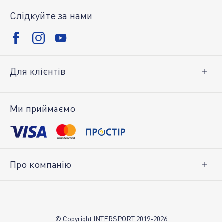
Слідкуйте за нами
Для клієнтів
Доставка і оплата
Повернення товару
Ми приймаємо
Особистий кабінет
Про компанію
Про нас
Вакансії
Контакти
© Copyright INTERSPORT 2019-2026