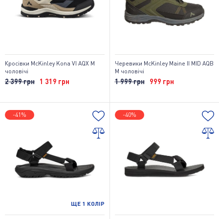
Кросівки McKinley Kona VI AQX M
Черевики McKinley Maine II MID AQB
чоловічі
M чоловічі
2 399 грн
1 319 грн
1 999 грн
999 грн
-41%
-40%
ЩЕ
1
КОЛІР