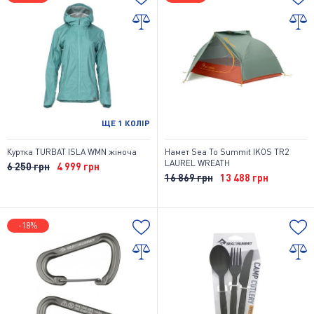
ЩЕ
1
КОЛІР
Куртка TURBAT ISLA WMN жіноча
Намет Sea To Summit IKOS TR2
LAUREL WREATH
6 250 грн
4 999 грн
16 869 грн
13 488 грн
-18%