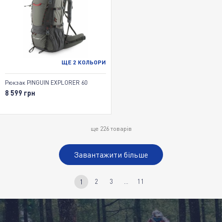
ЩЕ
2
КОЛЬОРИ
Рюкзак PINGUIN EXPLORER 60
8 599 грн
ще
226
товарів
Завантажити більше
2
3
...
11
1