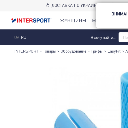
ДОСТАВКА ПО УКРАИНЕ НОВОЙ ПОЧТ
ВНИМАН
ЖЕНЩИНЫ
МУЖЧИНЫ
Д
UA
RU
Я хочу найти...
INTERSPORT
>
Товары
>
Оборудование
>
Грифы
>
EasyFit
>
А