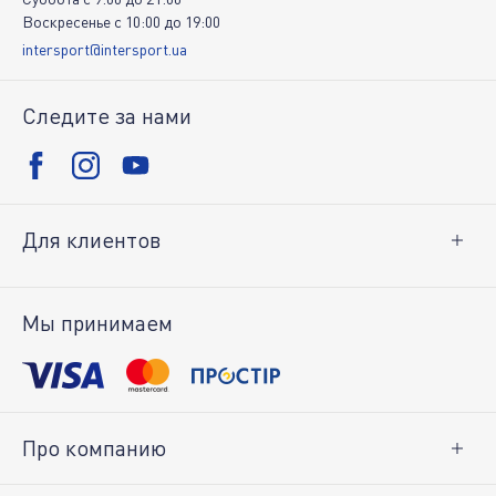
Воскресенье
c
10:00
до
19:00
intersport@intersport.ua
Следите за нами
Для клиентов
Доставка и оплата
Возврат товара
Мы принимаем
Личный кабинет
Про компанию
О нас