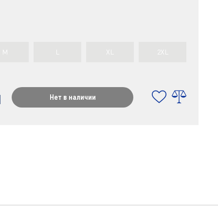
M
L
XL
2XL
н
Нет в наличии