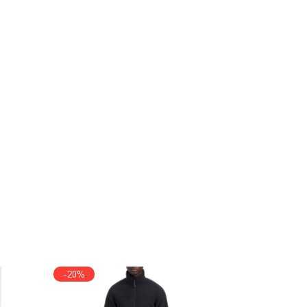
-20%
-55%