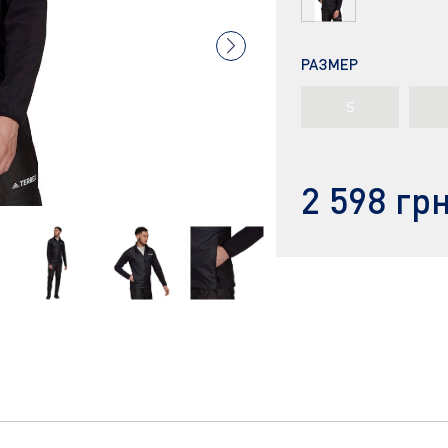
РАЗМЕР
S
2 598 гр