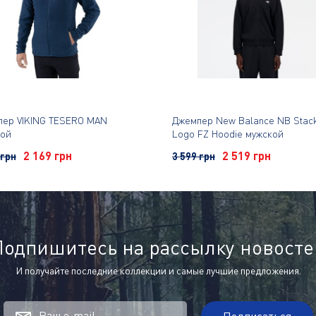
ер VIKING TESERO MAN
Джемпер New Balance NB Stac
кой
Logo FZ Hoodie мужской
2 169 грн
2 519 грн
 грн
3 599 грн
Подпишитесь на рассылку новосте
И получайте последние коллекции и самые лучшие предложения.
Ваш e-mail
Подписаться