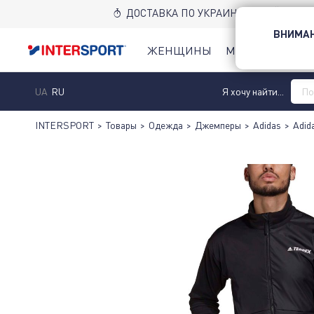
ДОСТАВКА ПО УКРАИНЕ НОВОЙ ПОЧТ
ВНИМАН
ЖЕНЩИНЫ
МУЖЧИНЫ
Д
UA
RU
Я хочу найти...
INTERSPORT
>
Товары
>
Одежда
>
Джемперы
>
Adidas
>
Adid