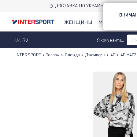
ДОСТАВКА ПО УКРАИНЕ НОВОЙ ПОЧТ
ВНИМАН
ЖЕНЩИНЫ
МУЖЧИНЫ
Д
UA
RU
Я хочу найти...
INTERSPORT
>
Товары
>
Одежда
>
Джемперы
>
4F
>
4F H4Z2