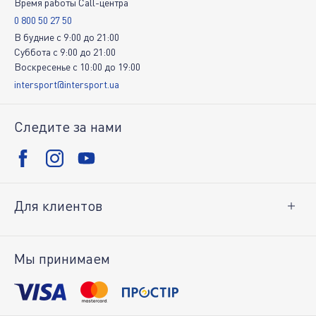
Время работы Call-центра
0 800 50 27 50
В будние
c
9:00
до
21:00
Суббота
c
9:00
до
21:00
Воскресенье
c
10:00
до
19:00
intersport@intersport.ua
Следите за нами
Для клиентов
Доставка и оплата
Возврат товара
Мы принимаем
Личный кабинет