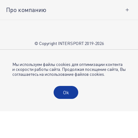
Про компанию
О нас
Вакансии
Контакты
© Copyright INTERSPORT 2019-2026
Магазины INTERSPORT
НОВОСТИ
Условия использования
Мы используем файлы cookies для оптимизации контента
и скорости работы сайта. Продолжая посещение сайта, Вы
соглашаетесь на использование файлов cookies.
Политика конфиденциальности
Публичная оферта
Ok