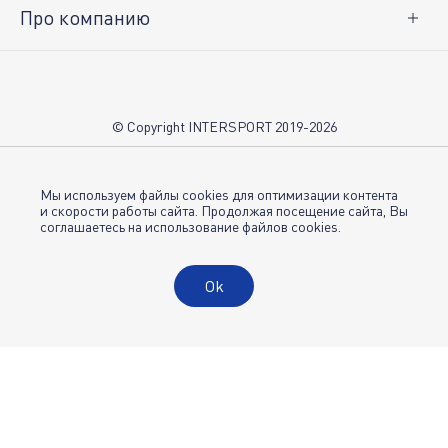
Про компанию
О нас
Вакансии
Контакты
© Copyright INTERSPORT 2019-2026
Магазины INTERSPORT
НОВОСТИ
Условия использования
Мы используем файлы cookies для оптимизации контента
и скорости работы сайта. Продолжая посещение сайта, Вы
соглашаетесь на использование файлов cookies.
Политика конфиденциальности
Публичная оферта
Ok