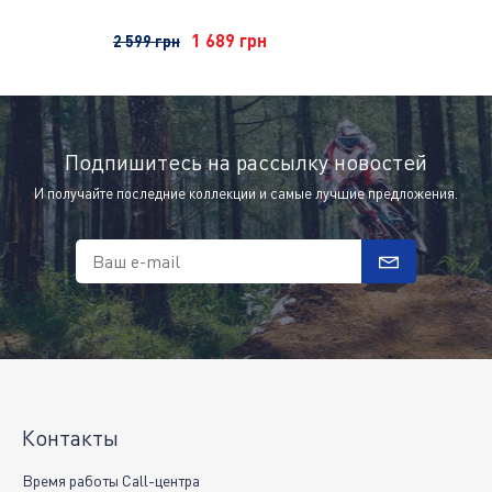
Pants му
1 689 грн
2 599 грн
2 999 грн
Подпишитесь на рассылку новостей
И получайте последние коллекции и самые лучшие предложения.
Ваш e-mail
Контакты
Время работы Call-центра