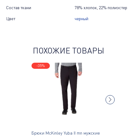
Состав ткани
78% хлопок, 22% полиэстер
Цвет
черный
ПОХОЖИЕ ТОВАРЫ
-35%
-30%
Брюки McKinley Yuba II mn мужские
Брюки Ne