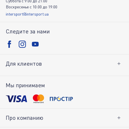
Суббота
c
9:00
до
21:00
Воскресенье
c
10:00
до
19:00
intersport@intersport.ua
Следите за нами
Для клиентов
Доставка и оплата
Возврат товара
Мы принимаем
Личный кабинет
Про компанию