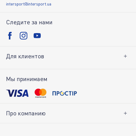
intersport@intersport.ua
Следите за нами
Для клиентов
Доставка и оплата
Возврат товара
Мы принимаем
Личный кабинет
Про компанию
О нас
Вакансии