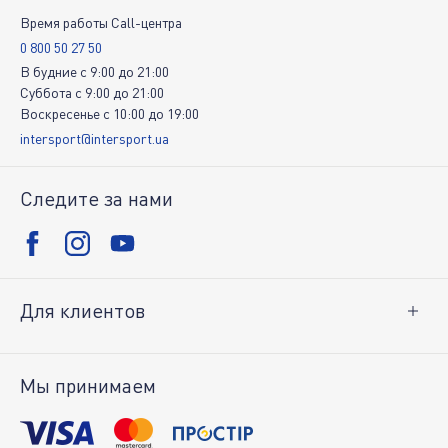
Время работы Call-центра
0 800 50 27 50
В будние
c
9:00
до
21:00
Суббота
c
9:00
до
21:00
Воскресенье
c
10:00
до
19:00
intersport@intersport.ua
Следите за нами
Для клиентов
Доставка и оплата
Возврат товара
Мы принимаем
Личный кабинет