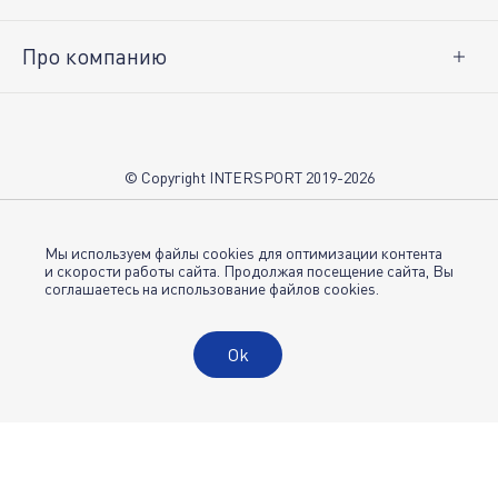
Про компанию
О нас
Вакансии
Контакты
© Copyright INTERSPORT 2019-2026
Магазины INTERSPORT
НОВОСТИ
Условия использования
Мы используем файлы cookies для оптимизации контента
и скорости работы сайта. Продолжая посещение сайта, Вы
соглашаетесь на использование файлов cookies.
Политика конфиденциальности
Публичная оферта
Ok