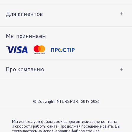
Для клиентов
Доставка и оплата
Возврат товара
Мы принимаем
Личный кабинет
Про компанию
О нас
Вакансии
Контакты
© Copyright INTERSPORT 2019-2026
Магазины INTERSPORT
НОВОСТИ
Условия использования
Мы используем файлы cookies для оптимизации контента
и скорости работы сайта. Продолжая посещение сайта, Вы
соглашаетесь на использование файлов cookies.
Политика конфиденциальности