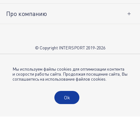
Про компанию
О нас
Вакансии
Контакты
© Copyright INTERSPORT 2019-2026
Магазины INTERSPORT
НОВОСТИ
Условия использования
Мы используем файлы cookies для оптимизации контента
и скорости работы сайта. Продолжая посещение сайта, Вы
соглашаетесь на использование файлов cookies.
Политика конфиденциальности
Публичная оферта
Ok