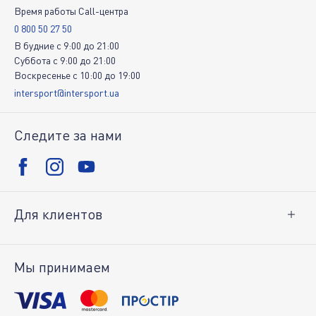
Время работы Call-центра
0 800 50 27 50
В будние
c
9:00
до
21:00
Суббота
c
9:00
до
21:00
Воскресенье
c
10:00
до
19:00
intersport@intersport.ua
Следите за нами
Для клиентов
Доставка и оплата
Возврат товара
Мы принимаем
Личный кабинет