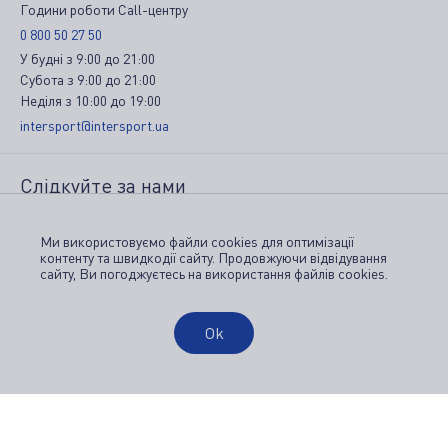
Години роботи Call-центру
0 800 50 27 50
У будні
з
9:00
до
21:00
Субота
з
9:00
до
21:00
Неділя
з
10:00
до
19:00
intersport@intersport.ua
Слідкуйте за нами
Ми використовуємо файли cookies для оптимізації
контенту та швидкодії сайту. Продовжуючи відвідування
сайту, Ви погоджуєтесь на використання файлів cookies.
Для клієнтів
Ok
Доставка і оплата
Повернення товару
Ми приймаємо
Особистий кабінет