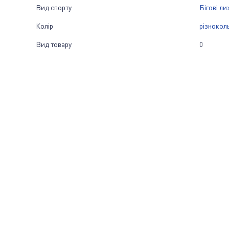
Вид спорту
Бігові ли
Колір
різнокол
Вид товару
0