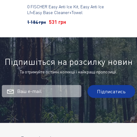
0 FISCHER Easy Anti Ice Kit, Easy Anti Ice
Lf+Easy Base Cleaner+Towel
531 грн
1 184 грн
Підпишіться на розсилку новин
Та отримуйте останні колекції і найкращі пропозиції.
Ваш e-mail
Підписатись