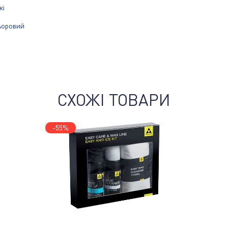
жі
ьоровий
СХОЖІ ТОВАРИ
-55%