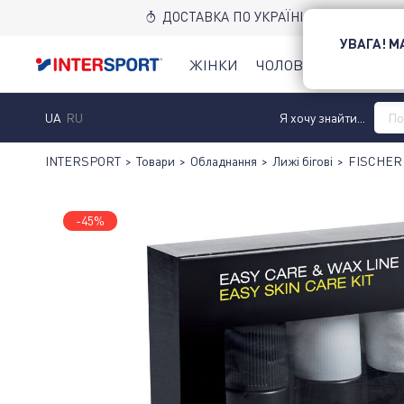
ДОСТАВКА ПО УКРАЇНІ НОВОЮ ПОШТ
УВАГА! 
ЖІНКИ
ЧОЛОВІКИ
ДІТИ
UA
RU
Я хочу знайти...
INTERSPORT
>
Товари
>
Обладнання
>
Лижі бігові
>
FISCHER
-45%